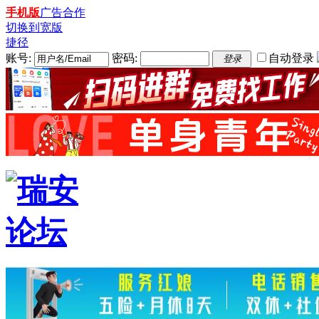
手机版
广告合作
切换到宽版
捷径
账号:
密码:
自动登录
登录