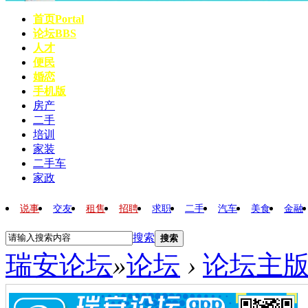
首页
Portal
论坛
BBS
人才
便民
婚恋
手机版
房产
二手
培训
家装
二手车
家政
说事
交友
租售
招聘
求职
二手
汽车
美食
金融
搜索
搜索
瑞安论坛
»
论坛
›
论坛主