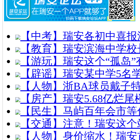
【中考】瑞安各初中喜报
【教育】瑞安滨海中学校
【游玩】瑞安这个“孤岛”
【辟谣】瑞安某中学5名
【人物】浙BA球员戴子
【房产】瑞安5.68亿烂
【民生】马屿百年会市等
【交通】注意！瑞安这个
【人物】身价缩水！瑞安