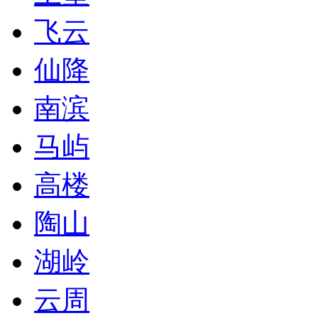
飞云
仙降
南滨
马屿
高楼
陶山
湖岭
云周