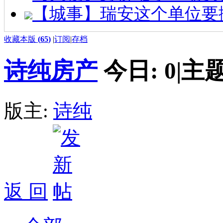
【城事】瑞安这个单位要
收藏本版
(
65
)
|
订阅
|
存档
诗纯房产
今日:
0
|
主题
版主:
诗纯
返 回