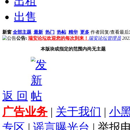
出租
出售
新窗
全部主题
最新
热门
热帖
精华
更多
作者
回复/查看
最后
公告:
瑞安论坛欢迎您的每次到来！
瑞安论坛管理员
202
本版块或指定的范围内尚无主题
返 回
广告业务
|
关于我们
|
小
专区
|
谣言曝光台
| 举报电