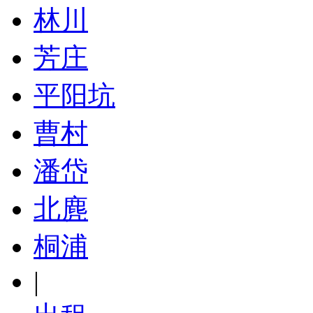
林川
芳庄
平阳坑
曹村
潘岱
北麂
桐浦
|