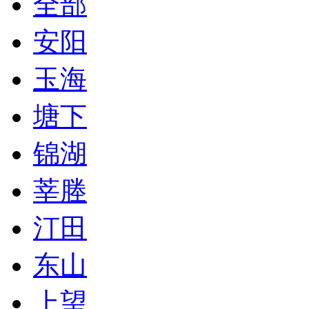
全部
安阳
玉海
塘下
锦湖
莘塍
汀田
东山
上望