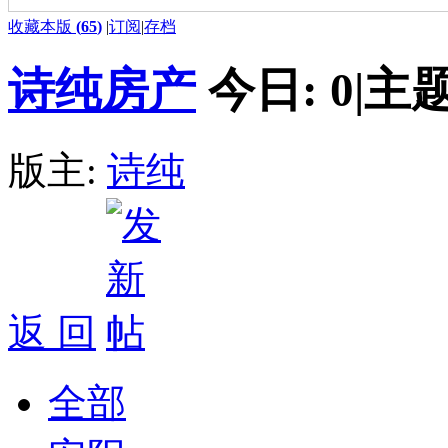
收藏本版
(
65
)
|
订阅
|
存档
诗纯房产
今日:
0
|
主题
版主:
诗纯
返 回
全部