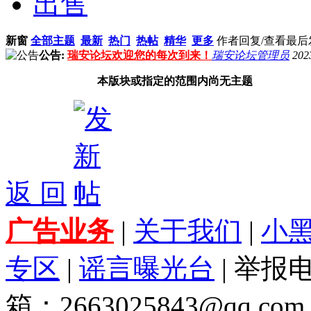
出售
新窗
全部主题
最新
热门
热帖
精华
更多
作者
回复/查看
最后
公告:
瑞安论坛欢迎您的每次到来！
瑞安论坛管理员
202
本版块或指定的范围内尚无主题
返 回
广告业务
|
关于我们
|
小
专区
|
谣言曝光台
| 举报电
箱：2663025843@qq.com