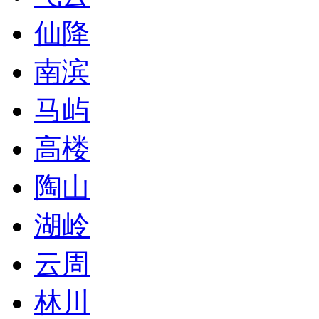
仙降
南滨
马屿
高楼
陶山
湖岭
云周
林川