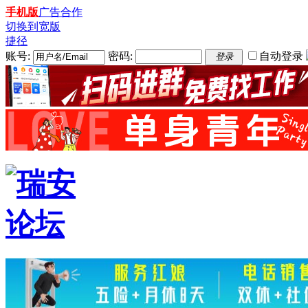
手机版
广告合作
切换到宽版
捷径
账号:
密码:
自动登录
登录