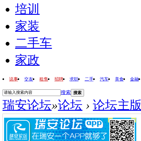
培训
家装
二手车
家政
说事
交友
租售
招聘
求职
二手
汽车
美食
金融
搜索
搜索
瑞安论坛
»
论坛
›
论坛主