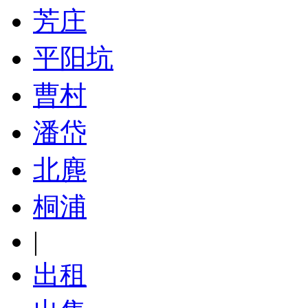
芳庄
平阳坑
曹村
潘岱
北麂
桐浦
|
出租