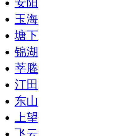
安阳
玉海
塘下
锦湖
莘塍
汀田
东山
上望
飞云