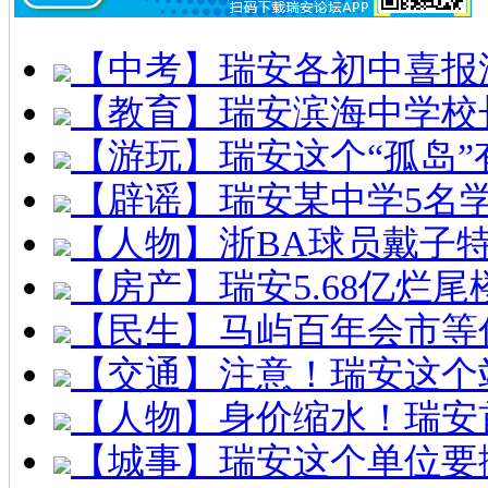
【中考】瑞安各初中喜报
【教育】瑞安滨海中学校
【游玩】瑞安这个“孤岛”
【辟谣】瑞安某中学5名
【人物】浙BA球员戴子
【房产】瑞安5.68亿烂
【民生】马屿百年会市等
【交通】注意！瑞安这个
【人物】身价缩水！瑞安
【城事】瑞安这个单位要