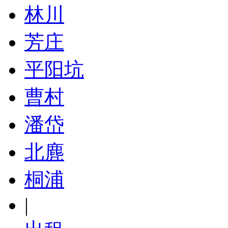
林川
芳庄
平阳坑
曹村
潘岱
北麂
桐浦
|