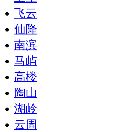
飞云
仙降
南滨
马屿
高楼
陶山
湖岭
云周