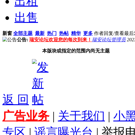
出租
出售
新窗
全部主题
最新
热门
热帖
精华
更多
作者
回复/查看
最后
公告:
瑞安论坛欢迎您的每次到来！
瑞安论坛管理员
202
本版块或指定的范围内尚无主题
返 回
广告业务
|
关于我们
|
小
专区
|
谣言曝光台
| 举报电