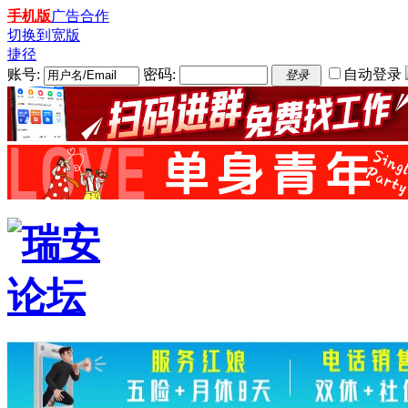
手机版
广告合作
切换到宽版
捷径
账号:
密码:
自动登录
登录