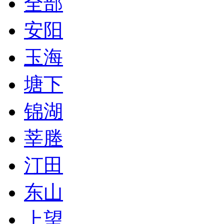
全部
安阳
玉海
塘下
锦湖
莘塍
汀田
东山
上望