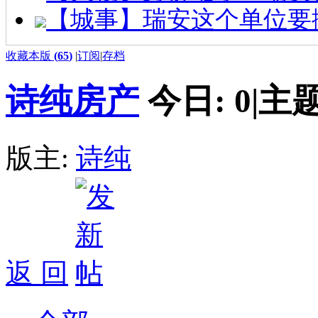
【城事】瑞安这个单位要
收藏本版
(
65
)
|
订阅
|
存档
诗纯房产
今日:
0
|
主题
版主:
诗纯
返 回