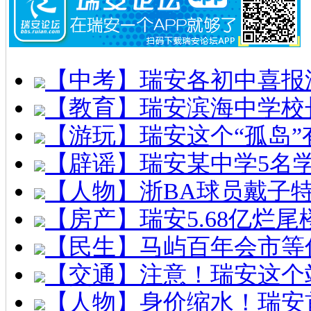
【中考】瑞安各初中喜报
【教育】瑞安滨海中学校
【游玩】瑞安这个“孤岛”
【辟谣】瑞安某中学5名
【人物】浙BA球员戴子
【房产】瑞安5.68亿烂
【民生】马屿百年会市等
【交通】注意！瑞安这个
【人物】身价缩水！瑞安