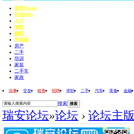
首页
Portal
论坛
BBS
人才
便民
婚恋
手机版
房产
二手
培训
家装
二手车
家政
说事
交友
租售
招聘
求职
二手
汽车
美食
金融
搜索
搜索
瑞安论坛
»
论坛
›
论坛主