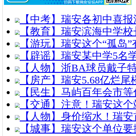
【中考】瑞安各初中喜报
【教育】瑞安滨海中学校
【游玩】瑞安这个“孤岛”
【辟谣】瑞安某中学5名
【人物】浙BA球员戴子
【房产】瑞安5.68亿烂
【民生】马屿百年会市等
【交通】注意！瑞安这个
【人物】身价缩水！瑞安
【城事】瑞安这个单位要