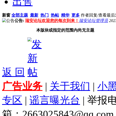
出售
新窗
全部主题
最新
热门
热帖
精华
更多
作者
回复/查看
最后
公告:
瑞安论坛欢迎您的每次到来！
瑞安论坛管理员
202
本版块或指定的范围内尚无主题
返 回
广告业务
|
关于我们
|
小
专区
|
谣言曝光台
| 举报电
箱：2663025843@qq.com