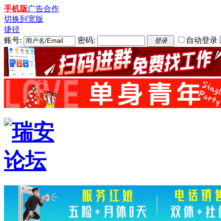
手机版
广告合作
切换到宽版
捷径
账号:
密码:
自动登录
登录