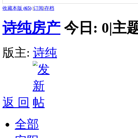
收藏本版
(
65
)
|
订阅
|
存档
诗纯房产
今日:
0
|
主题
版主:
诗纯
返 回
全部