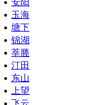
安阳
玉海
塘下
锦湖
莘塍
汀田
东山
上望
飞云