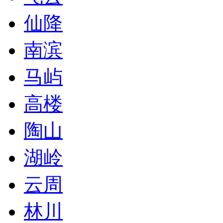
仙降
南滨
马屿
高楼
陶山
湖岭
云周
林川