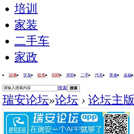
培训
家装
二手车
家政
说事
交友
租售
招聘
求职
二手
汽车
美食
金融
搜索
搜索
瑞安论坛
»
论坛
›
论坛主