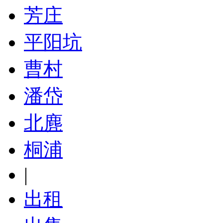
芳庄
平阳坑
曹村
潘岱
北麂
桐浦
|
出租