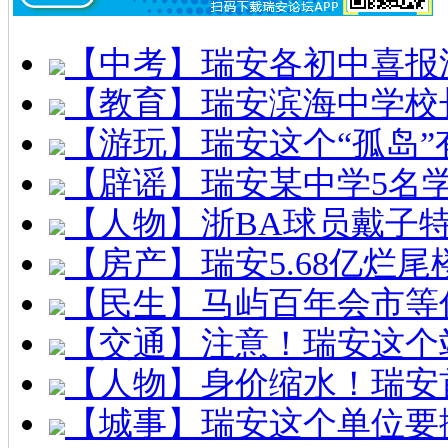
【中考】瑞安各初中喜报
【教育】瑞安滨海中学校
【游玩】瑞安这个“孤岛”
【辟谣】瑞安某中学5名
【人物】浙BA球员戴子
【房产】瑞安5.68亿烂
【民生】马屿百年会市等
【交通】注意！瑞安这个
【人物】身价缩水！瑞安
【城事】瑞安这个单位要