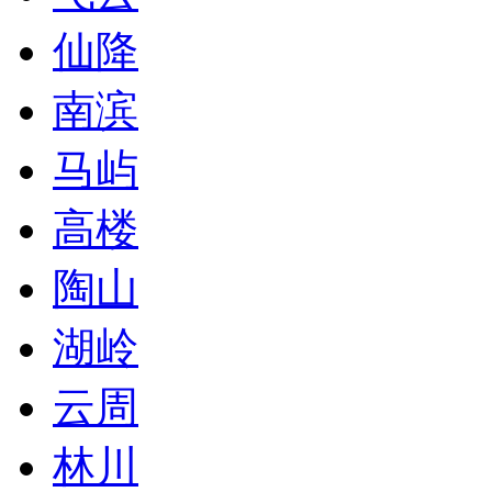
仙降
南滨
马屿
高楼
陶山
湖岭
云周
林川