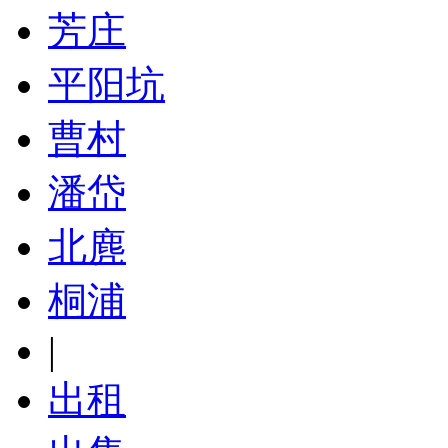
芳庄
平阳坑
曹村
潘岱
北麂
桐浦
|
出租