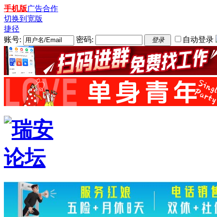
手机版
广告合作
切换到宽版
捷径
账号:
密码:
自动登录
登录