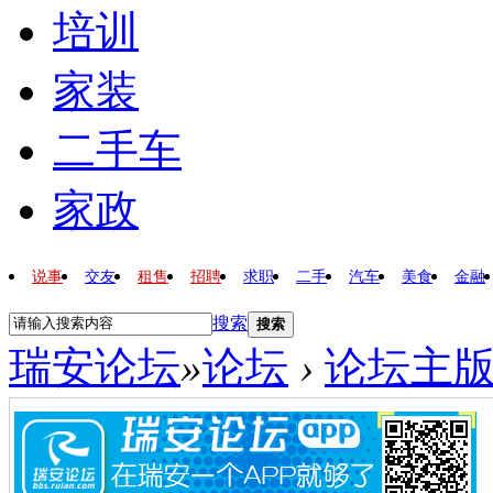
培训
家装
二手车
家政
说事
交友
租售
招聘
求职
二手
汽车
美食
金融
搜索
搜索
瑞安论坛
»
论坛
›
论坛主