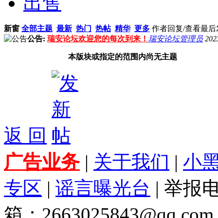
出售
新窗
全部主题
最新
热门
热帖
精华
更多
作者
回复/查看
最后
公告:
瑞安论坛欢迎您的每次到来！
瑞安论坛管理员
202
本版块或指定的范围内尚无主题
返 回
广告业务
|
关于我们
|
小
专区
|
谣言曝光台
| 举报电
箱：2663025843@qq.com