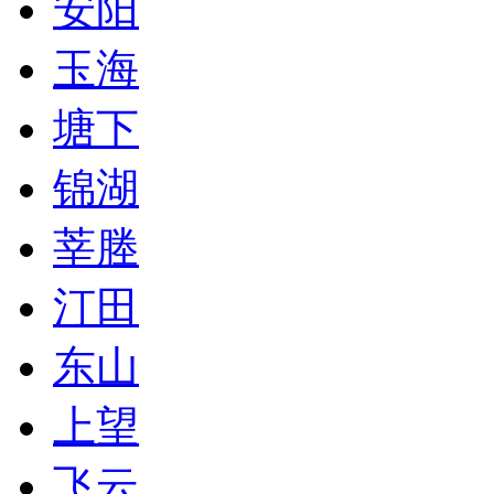
安阳
玉海
塘下
锦湖
莘塍
汀田
东山
上望
飞云