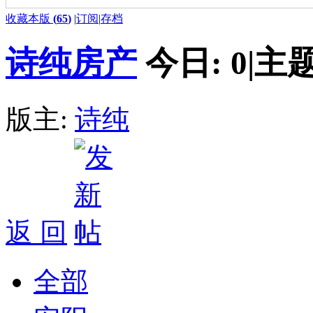
收藏本版
(
65
)
|
订阅
|
存档
诗纯房产
今日:
0
|
主题
版主:
诗纯
返 回
全部