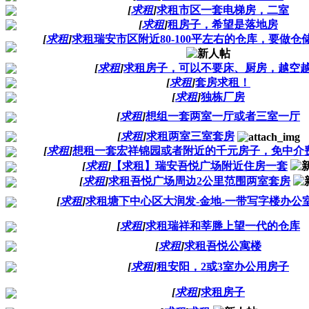
[
求租
]
求租市区一套电梯房，二室
[
求租
]
租房子，希望是落地房
[
求租
]
求租瑞安市区附近80-100平左右的仓库，要做仓
[
求租
]
求租房子，可以不要床、厨房，越空
[
求租
]
套房求租！
[
求租
]
独栋厂房
[
求租
]
想组一套两室一厅或者三室一厅
[
求租
]
求租两室三室套房
[
求租
]
想租一套宏祥锦园或者附近的千元房子，免中介
[
求租
]
【求租】瑞安吾悦广场附近住房一套
[
求租
]
求租吾悦广场周边2公里范围两室套房
[
求租
]
求租塘下中心区大润发-金地-一带写字楼办公
[
求租
]
求租瑞祥和莘塍上望一代的仓库
[
求租
]
求租吾悦公寓楼
[
求租
]
租安阳，2或3室办公用房子
[
求租
]
求租房子