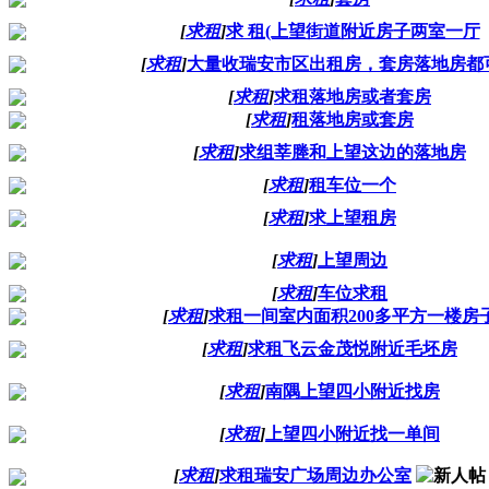
[
求租
]
求 租(上望街道附近房子两室一厅
[
求租
]
大量收瑞安市区出租房，套房落地房都
[
求租
]
求租落地房或者套房
[
求租
]
租落地房或套房
[
求租
]
求组莘塍和上望这边的落地房
[
求租
]
租车位一个
[
求租
]
求上望租房
[
求租
]
上望周边
[
求租
]
车位求租
[
求租
]
求租一间室内面积200多平方一楼房
[
求租
]
求租飞云金茂悦附近毛坯房
[
求租
]
南隅上望四小附近找房
[
求租
]
上望四小附近找一单间
[
求租
]
求租瑞安广场周边办公室