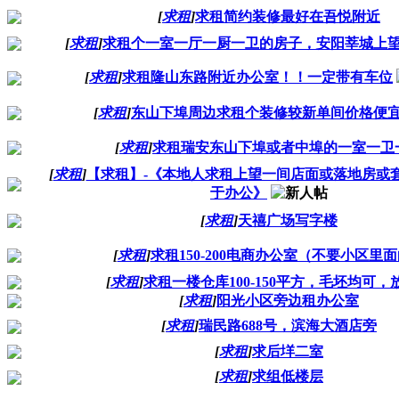
[
求租
]
求租简约装修最好在吾悦附近
[
求租
]
求租个一室一厅一厨一卫的房子，安阳莘城上
[
求租
]
求租隆山东路附近办公室！！一定带有车位
[
求租
]
东山下埠周边求租个装修较新单间价格便
[
求租
]
求租瑞安东山下埠或者中埠的一室一卫
[
求租
]
【求租】-《本地人求租上望一间店面或落地房或
于办公》
[
求租
]
天禧广场写字楼
[
求租
]
求租150-200电商办公室（不要小区里
[
求租
]
求租一楼仓库100-150平方，毛坯均可，
[
求租
]
阳光小区旁边租办公室
[
求租
]
瑞民路688号，滨海大酒店旁
[
求租
]
求后垟二室
[
求租
]
求组低楼层