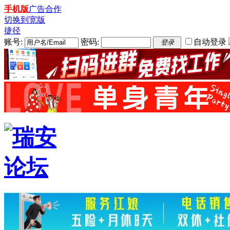
手机版
广告合作
切换到宽版
捷径
账号:
密码:
自动登录
登录