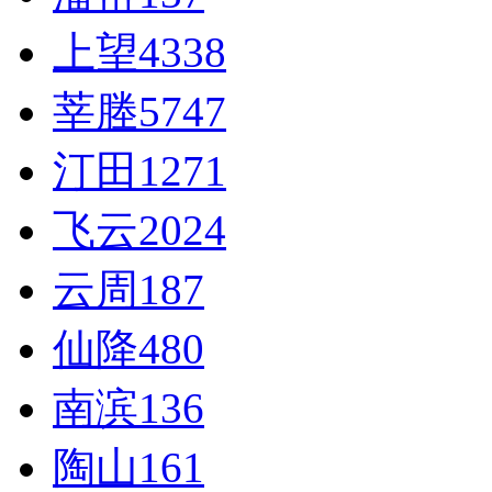
上望
4338
莘塍
5747
汀田
1271
飞云
2024
云周
187
仙降
480
南滨
136
陶山
161