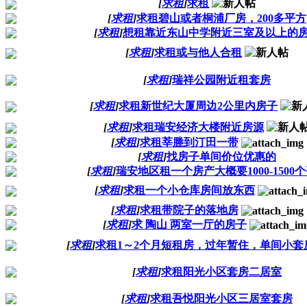
[
求租
]
求租
[
求租
]
求租碧山或者桐浦厂房，200多平方
[
求租
]
想租靠近东山中学附近三室及以上的
[
求租
]
求租或与他人合租
[
求租
]
瑞祥公园附近租套房
[
求租
]
求租新世纪大厦周边2公里内房子
[
求租
]
求租瑞安经济大楼附近房源
[
求租
]
求租莘塍到汀田一带
[
求租
]
找房子单间价位优惠的
[
求租
]
瑞安地区租一个房产大概要1000-1500
[
求租
]
求租一个小仓库房间放东西
[
求租
]
求租带院子的落地房
[
求租
]
求 陶山 两室一厅的房子
[
求租
]
求租1～2个月短租房，过年暂住，单间小套
[
求租
]
求租阳光小区套房二居室
[
求租
]
求租吾悦阳光小区三居室套房