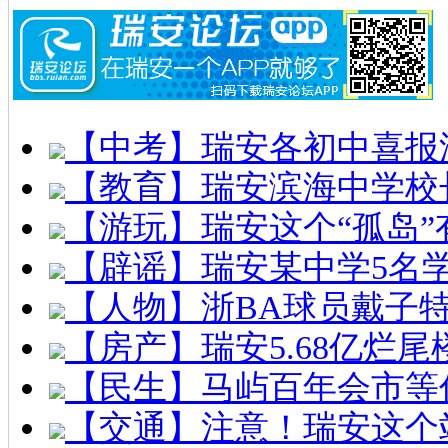
【中考】瑞安各初中喜报
【教育】瑞安滨海中学校
【游玩】瑞安这个“孤岛”
【辟谣】瑞安某中学5名
【人物】浙BA球员戴子
【房产】瑞安5.68亿烂
【民生】马屿百年会市等
【交通】注意！瑞安这个