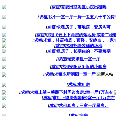
[
求租
]
有农田或闲置小院出租吗
[
求租
]
找个一室一厅一厨一卫五六十平的房
[
求租
]
求租房子，落地房，套房均可
[
求租
]
求租飞云上下两层的落地房 或者二楼
[
求租
]
求租，桂语榕庭，顶楼，安静点，一家4
[
求租
]
求租托管装修的场地
[
求租
]
租房子，长期住的！不要短期
[
求租
]
瑞安求租一室一厅
[
求租
]
求租安阳及附近的小套房
[
求租
]
求租东新润园一室一厅
[
求租
]
求租房
[
求租
]
求租上望～莘塍下村周边套房2室一厅1万左右
[
求租
]
求租上望周边套房2室一厅1万左右
[
求租
]
求租套房，三室一厅厨房。
[
求租
]
套房