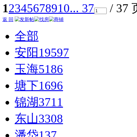
1
2
3
4
5
6
7
8
9
10
... 37
/ 37
返 回
全部
安阳
19597
玉海
5186
塘下
1696
锦湖
3711
东山
3308
潘岱
137