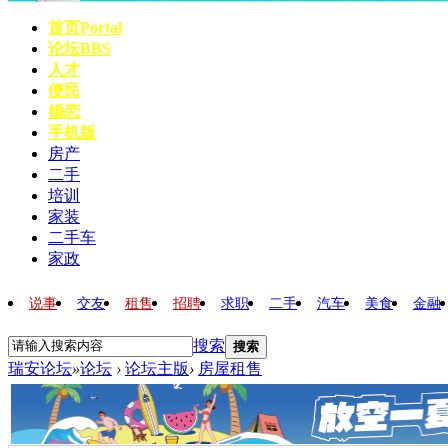
首页
Portal
论坛
BBS
人才
便民
婚恋
手机版
房产
二手
培训
家装
二手车
家政
说事
交友
租售
招聘
求职
二手
汽车
美食
金融
搜索
搜索
瑞安论坛
»
论坛
›
论坛主版
›
房屋租售