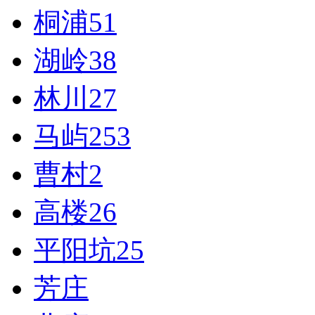
桐浦
51
湖岭
38
林川
27
马屿
253
曹村
2
高楼
26
平阳坑
25
芳庄