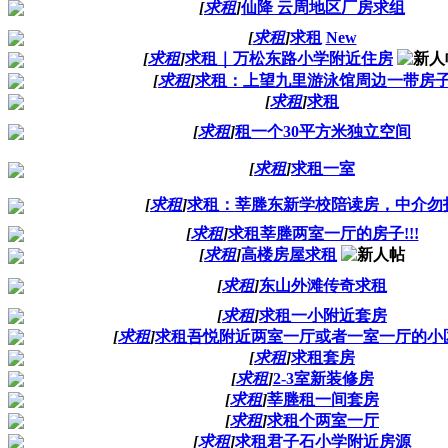
[
求租
]
仙降 云周地区厂房求组
[
求租
]
求租
New
[
求租
]
求租｜万松东路小学附近住房
[
求租
]
求租：上望九里游泳馆周边一带房
[
求租
]
求租
[
求租
]
租一个30平方米独立空间
[
求租
]
求租一室
[
求租
]
求租：莘塍东新学校陪读房，中介勿
[
求租
]
求租莘塍两室一厅的房子!!!
[
求租
]
高楼房屋求租
[
求租
]
东山外滩传奇求租
[
求租
]
求租一小附近套房
[
求租
]
求租吾悦附近两室一厅或者一室一厅的小
[
求租
]
求租套房
[
求租
]
2-3室新装修房
[
求租
]
莘塍租一间套房
[
求租
]
求租个两室一厅
[
求租
]
求租君子石小学附近房源