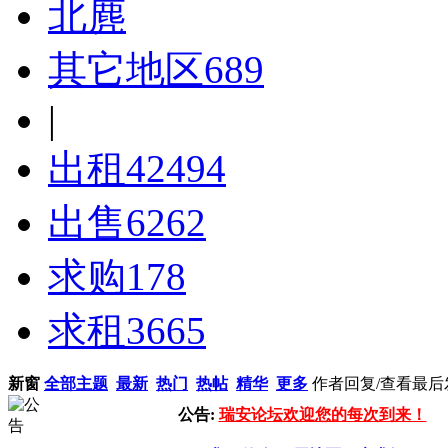
北麂
其它地区
689
|
出租
42494
出售
6262
求购
178
求租
3665
新窗
全部主题
最新
热门
热帖
精华
更多
作者
回复/查看
最后
公告:
瑞安论坛欢迎您的每次到来！