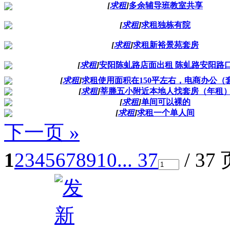
[
求租
]
多余辅导班教室共享
[
求租
]
求租独栋有院
[
求租
]
求租新裕景苑套房
[
求租
]
安阳陈虬路店面出租 陈虬路安阳路
[
求租
]
求租使用面积在150平左右，电商办公（
[
求租
]
莘塍五小附近本地人找套房（年租
[
求租
]
单间可以裸的
[
求租
]
求租一个单人间
下一页 »
1
2
3
4
5
6
7
8
9
10
... 37
/ 37