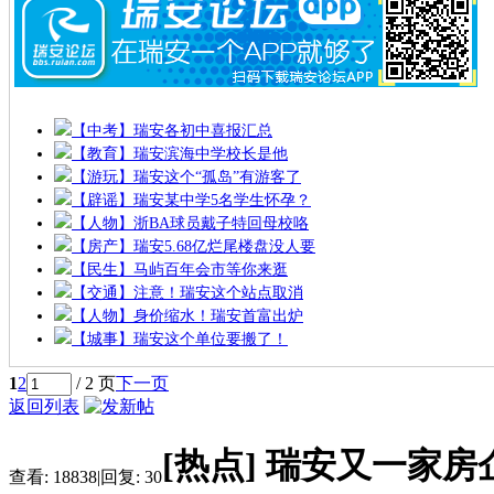
【中考】瑞安各初中喜报汇总
【教育】瑞安滨海中学校长是他
【游玩】瑞安这个“孤岛”有游客了
【辟谣】瑞安某中学5名学生怀孕？
【人物】浙BA球员戴子特回母校咯
【房产】瑞安5.68亿烂尾楼盘没人要
【民生】马屿百年会市等你来逛
【交通】注意！瑞安这个站点取消
【人物】身价缩水！瑞安首富出炉
【城事】瑞安这个单位要搬了！
1
2
/ 2 页
下一页
返回列表
[热点]
瑞安又一家房
查看:
18838
|
回复:
30