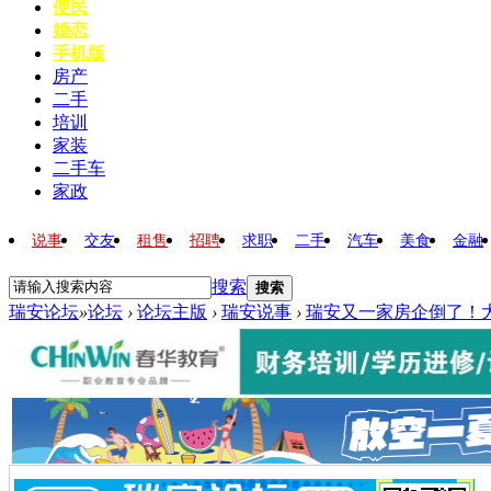
便民
婚恋
手机版
房产
二手
培训
家装
二手车
家政
说事
交友
租售
招聘
求职
二手
汽车
美食
金融
搜索
搜索
瑞安论坛
»
论坛
›
论坛主版
›
瑞安说事
›
瑞安又一家房企倒了！