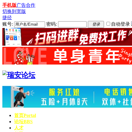
手机版
广告合作
切换到宽版
捷径
账号:
密码:
自动登录
登录
首页
Portal
论坛
BBS
人才