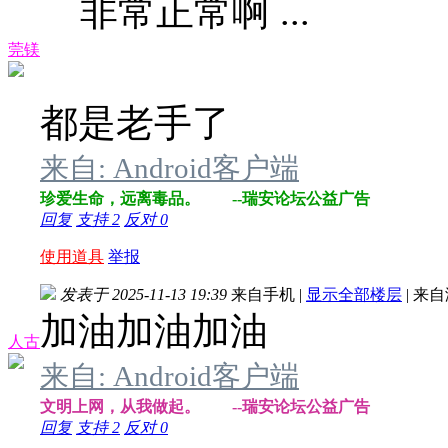
非常正常啊 ...
莞镁
都是老手了
来自: Android客户端
珍爱生命，远离毒品。 --瑞安论坛公益广告
回复
支持
2
反对
0
使用道具
举报
发表于 2025-11-13 19:39
来自手机
|
显示全部楼层
|
来自
加油加油加油
人古
来自: Android客户端
文明上网，从我做起。 --瑞安论坛公益广告
回复
支持
2
反对
0