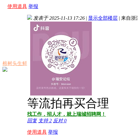
使用道具
举报
发表于 2025-11-13 17:26
|
显示全部楼层
|
来自浙
榕树头生鲜
等流拍再买合理
找工作，招人才，就上瑞城招聘网！
回复
支持
2
反对
0
使用道具
举报