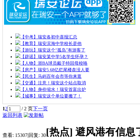
【中考】瑞安各初中喜报汇总
【教育】瑞安滨海中学校长是他
【游玩】瑞安这个“孤岛”有游客了
【辟谣】瑞安某中学5名学生怀孕？
【人物】浙BA球员戴子特回母校咯
【房产】瑞安5.68亿烂尾楼盘没人要
【民生】马屿百年会市等你来逛
【交通】注意！瑞安这个站点取消
【人物】身价缩水！瑞安首富出炉
【城事】瑞安这个单位要搬了！
1
2
/ 2 页
下一页
返回列表
[热点]
避风港有信息
查看:
15307
|
回复:
30