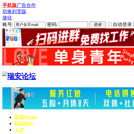
手机版
广告合作
切换到宽版
捷径
账号:
密码:
自动登录
登录
首页
Portal
论坛
BBS
人才