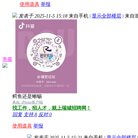
使用道具
举报
发表于 2025-11-5 15:18
来自手机
|
显示全部楼层
|
来自
帝慕
鳄鱼还是蜥蜴
来自: iPhone客户端
找工作，招人才，就上瑞城招聘网！
回复
支持
8
反对
0
使用道具
举报
发表于 2025-11-5 15:21
来自手机
|
显示全部楼层