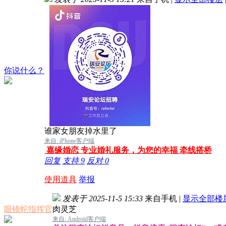
你说什么？
谁家女朋友掉水里了
来自: iPhone客户端
嘉缘婚恋 专业婚礼服务，为您的幸福 牵线搭桥
回复
支持
9
反对
0
使用道具
举报
发表于 2025-11-5 15:33
来自手机
|
显示全部楼
眼镜蛇指挥官
肉灵芝
来自: Android客户端