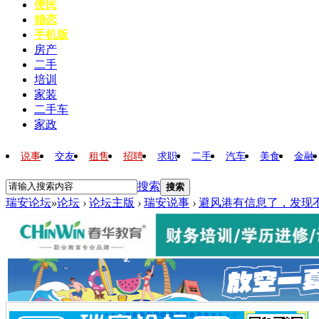
便民
婚恋
手机版
房产
二手
培训
家装
二手车
家政
说事
交友
租售
招聘
求职
二手
汽车
美食
金融
搜索
搜索
瑞安论坛
»
论坛
›
论坛主版
›
瑞安说事
›
避风港有信息了，发现