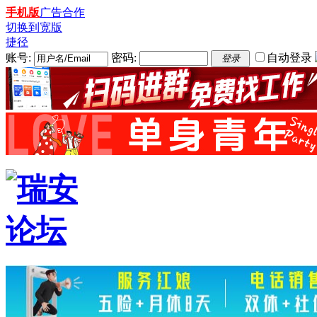
手机版
广告合作
切换到宽版
捷径
账号:
密码:
自动登录
登录