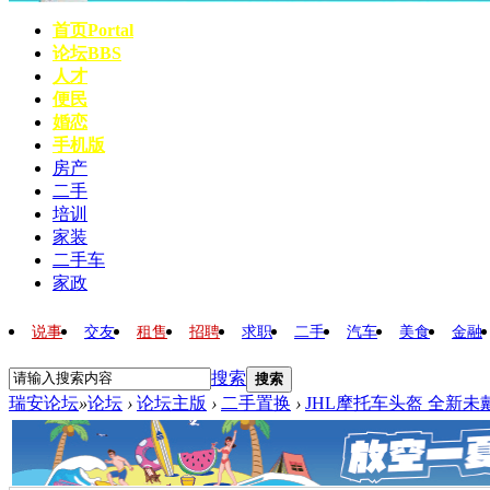
首页
Portal
论坛
BBS
人才
便民
婚恋
手机版
房产
二手
培训
家装
二手车
家政
说事
交友
租售
招聘
求职
二手
汽车
美食
金融
搜索
搜索
瑞安论坛
»
论坛
›
论坛主版
›
二手置换
›
JHL摩托车头盔 全新未