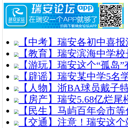
【中考】瑞安各初中喜报
【教育】瑞安滨海中学校
【游玩】瑞安这个“孤岛”
【辟谣】瑞安某中学5名
【人物】浙BA球员戴子
【房产】瑞安5.68亿烂
【民生】马屿百年会市等
【交通】注意！瑞安这个