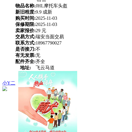
物品名称:
JHL摩托车头盔
新旧程度:
9.9 成新
购买时间:
2025-11-03
保修期限:
2025-11-03
卖家报价:
29 元
交易方式:
瑞安当面交易
联系方式:
18967790027
是否接刀:
不
有无发票:
无
配件齐全:
齐全
地址:
飞云马道
小Y二