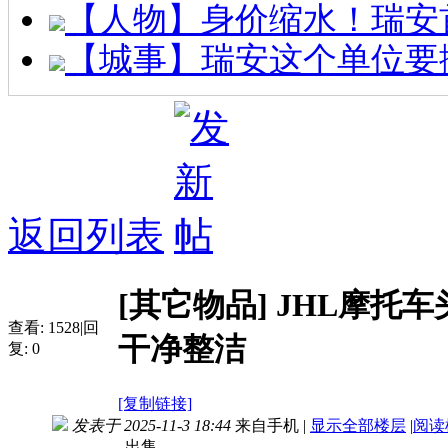
【人物】身价缩水！瑞安
【城事】瑞安这个单位要
返回列表
[其它物品]
JHL摩托车
查看:
1528
|
回
干净整洁
复:
0
[复制链接]
发表于 2025-11-3 18:44
来自手机
|
显示全部楼层
|
阅读
出售