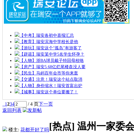
【中考】瑞安各初中喜报汇总
【教育】瑞安滨海中学校长是他
【游玩】瑞安这个“孤岛”有游客了
【辟谣】瑞安某中学5名学生怀孕？
【人物】浙BA球员戴子特回母校咯
【房产】瑞安5.68亿烂尾楼盘没人要
【民生】马屿百年会市等你来逛
【交通】注意！瑞安这个站点取消
【人物】身价缩水！瑞安首富出炉
【城事】瑞安这个单位要搬了！
1
2
3
4
/ 4 页
下一页
返回列表
[热点]
温州一家委
楼主:
花都开好了吗