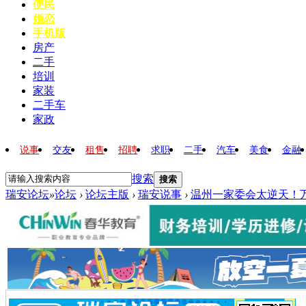
便民
婚恋
手机版
房产
二手
培训
家装
二手车
家政
说事
交友
租售
招聘
求职
二手
汽车
美食
金融
搜索
搜索
瑞安论坛
»
论坛
›
论坛主版
›
瑞安说事
›
温州一家委会太逆天！