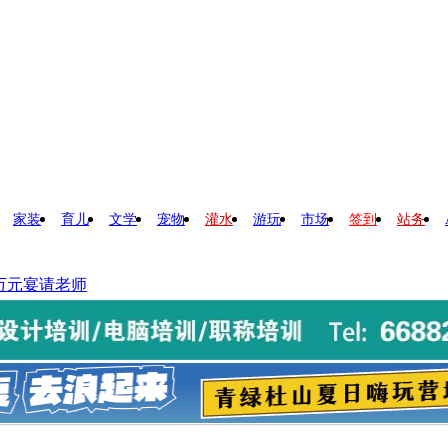
家装
育儿
文学
宠物
灌水
游玩
市场
签到
站务
万元宴请老师