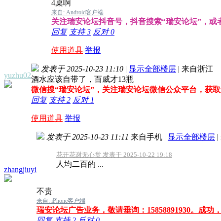
4桌啊
来自: Android客户端
关注瑞安论坛抖音号，抖音搜索“瑞安论坛”，或者搜索
回复
支持
3
反对
0
使用道具
举报
发表于 2025-10-23 11:10
|
显示全部楼层
|
来自浙江
yuzhu02
酒水应该自带了，百威才13瓶
微信搜“瑞安论坛”，关注瑞安论坛微信公众平台，获
回复
支持
2
反对
1
使用道具
举报
发表于 2025-10-23 11:11
来自手机
|
显示全部楼层
|
花开花谢无心赏 发表于 2025-10-22 19:18
人均二百的 ...
zhangjiuyi
不贵
来自: iPhone客户端
瑞安论坛广告业务，敬请垂询：15858891930。成
回复
支持
2
反对
0