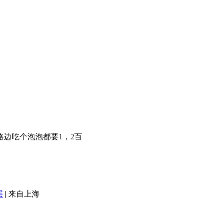
路边吃个泡泡都要1，2百
层
|
来自上海