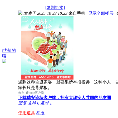
[复制链接]
发表于 2025-10-23 10:23
来自手机
|
显示全部楼层
|
i忧郁的
猫
遇到这种垃圾家委，就要果断举报投诉，这种小人，自
家长只是背景板。
来自: iPhone客户端
下载瑞安论坛客户端，拥有大瑞安人共同的朋友圈
回复
支持
6
反对
1
使用道具
举报