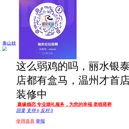
泰山娃
这么弱鸡的吗，丽水银
店都有盒马，温州才首
装修中
嘉缘婚恋 专业婚礼服务，为您的幸福 牵线搭桥
回复
支持
6
反对
0
使用道具
举报