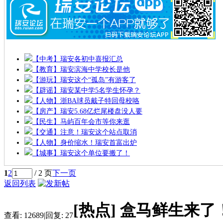
【中考】瑞安各初中喜报汇总
【教育】瑞安滨海中学校长是他
【游玩】瑞安这个“孤岛”有游客了
【辟谣】瑞安某中学5名学生怀孕？
【人物】浙BA球员戴子特回母校咯
【房产】瑞安5.68亿烂尾楼盘没人要
【民生】马屿百年会市等你来逛
【交通】注意！瑞安这个站点取消
【人物】身价缩水！瑞安首富出炉
【城事】瑞安这个单位要搬了！
1
2
/ 2 页
下一页
返回列表
[热点]
盒马鲜生来了
查看:
12689
|
回复:
27