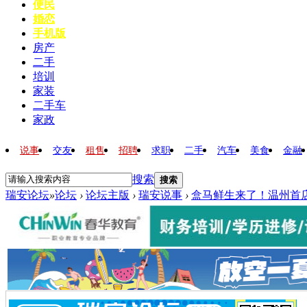
便民
婚恋
手机版
房产
二手
培训
家装
二手车
家政
说事
交友
租售
招聘
求职
二手
汽车
美食
金融
搜索
搜索
瑞安论坛
»
论坛
›
论坛主版
›
瑞安说事
›
盒马鲜生来了！温州首