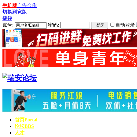
手机版
广告合作
切换到宽版
捷径
账号:
密码:
自动登录
登录
首页
Portal
论坛
BBS
人才