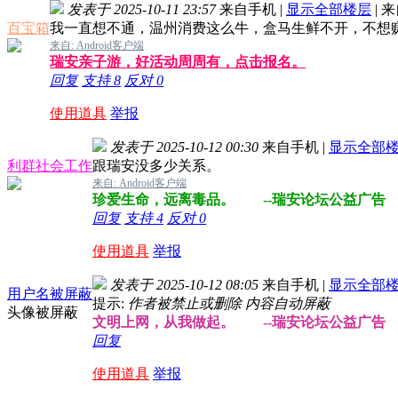
发表于 2025-10-11 23:57
来自手机
|
显示全部楼层
|
来
百宝箱
我一直想不通，温州消费这么牛，盒马生鲜不开，不想
来自: Android客户端
瑞安亲子游，好活动周周有，点击报名。
回复
支持
8
反对
0
使用道具
举报
发表于 2025-10-12 00:30
来自手机
|
显示全部
利群社会工作
跟瑞安没多少关系。
来自: Android客户端
珍爱生命，远离毒品。 --瑞安论坛公益广告
回复
支持
4
反对
0
使用道具
举报
发表于 2025-10-12 08:05
来自手机
|
显示全部
用户名被屏蔽
提示:
作者被禁止或删除 内容自动屏蔽
头像被屏蔽
文明上网，从我做起。 --瑞安论坛公益广告
回复
使用道具
举报