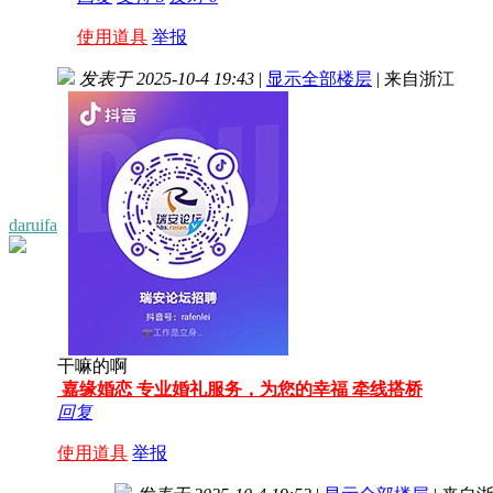
使用道具
举报
发表于 2025-10-4 19:43
|
显示全部楼层
|
来自浙江
daruifa
干嘛的啊
嘉缘婚恋 专业婚礼服务，为您的幸福 牵线搭桥
回复
使用道具
举报