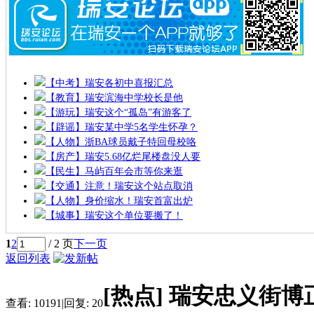
【中考】瑞安各初中喜报汇总
【教育】瑞安滨海中学校长是他
【游玩】瑞安这个“孤岛”有游客了
【辟谣】瑞安某中学5名学生怀孕？
【人物】浙BA球员戴子特回母校咯
【房产】瑞安5.68亿烂尾楼盘没人要
【民生】马屿百年会市等你来逛
【交通】注意！瑞安这个站点取消
【人物】身价缩水！瑞安首富出炉
【城事】瑞安这个单位要搬了！
1
2
/ 2 页
下一页
返回列表
[热点]
瑞安忠义街博
查看:
10191
|
回复:
20