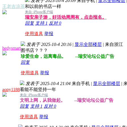
发表于 2025-10-4 20:09
来自手机
|
显示全部楼层
王老吉凉茶
和以前的书店一样
来自: iPhone客户端
瑞安亲子游，好活动周周有，点击报名。
回复
支持
1
反对
0
使用道具
举报
发表于 2025-10-4 20:16
|
显示全部楼层
|
来自浙江
hedysmart
图书店？？？
珍爱生命，远离毒品。 --瑞安论坛公益广告
回复
使用道具
举报
发表于 2025-10-4 21:04
来自手机
|
显示全部楼层
|
来
aopy1188
看能不能坚持一年
来自: iPhone客户端
文明上网，从我做起。 --瑞安论坛公益广告
回复
支持
1
反对
0
使用道具
举报