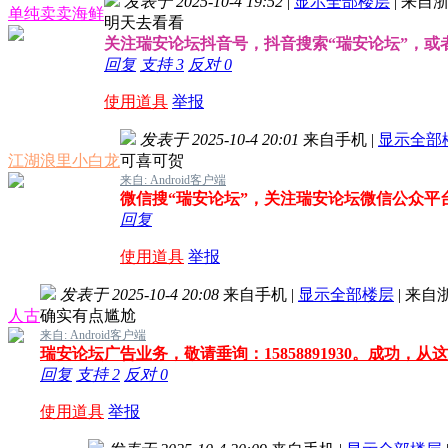
发表于 2025-10-4 19:52
|
显示全部楼层
|
来自浙
单纯卖卖海鲜
明天去看看
关注瑞安论坛抖音号，抖音搜索“瑞安论坛”，或者搜索
回复
支持
3
反对
0
使用道具
举报
发表于 2025-10-4 20:01
来自手机
|
显示全部
江湖浪里小白龙
可喜可贺
来自: Android客户端
微信搜“瑞安论坛”，关注瑞安论坛微信公众平
回复
使用道具
举报
发表于 2025-10-4 20:08
来自手机
|
显示全部楼层
|
来自
人古
确实有点尴尬
来自: Android客户端
瑞安论坛广告业务，敬请垂询：15858891930。成功，从
回复
支持
2
反对
0
使用道具
举报