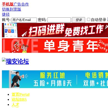
手机版
广告合作
切换到宽版
捷径
账号:
密码:
自动登录
登录
首页
Portal
论坛
BBS
人才