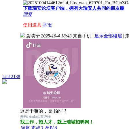
下载瑞安论坛客户端，拥有大瑞安人共同的朋友圈
回复
使用道具
举报
发表于 2025-10-4 18:43
来自手机
|
显示全部楼层
|
来
Lin12138
这是干嘛的，卖书的吗
来自: Android客户端
找工作，招人才，就上瑞城招聘网！
回复
支持
3
反对
0