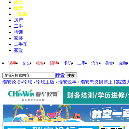
便民
婚恋
手机版
房产
二手
培训
家装
二手车
家政
说事
交友
租售
招聘
求职
二手
汽车
美食
金融
搜索
搜索
瑞安论坛
»
论坛
›
论坛主版
›
瑞安说事
›
瑞安忠义街博正书院盛