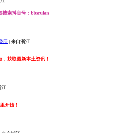
江
抖音号：bbsruian
楼层
|
来自浙江
台，获取最新本土资讯！
浙江
这里开始！