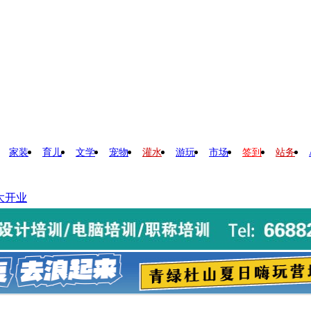
家装
育儿
文学
宠物
灌水
游玩
市场
签到
站务
大开业