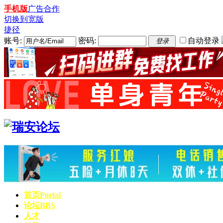
手机版
广告合作
切换到宽版
捷径
账号:
密码:
自动登录
登录
首页
Portal
论坛
BBS
人才