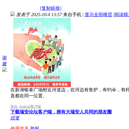
[复制链接]
发表于 2025-10-4 13:57
来自手机
|
显示全部楼层
|
阅读模
谢
建
在新湖银泰广场附近河道边，在河边有鱼护，有钓伞，有
直都在同一位置。
来自: Android客户端
下载瑞安论坛客户端，拥有大瑞安人共同的朋友圈
回复
使用道具
举报