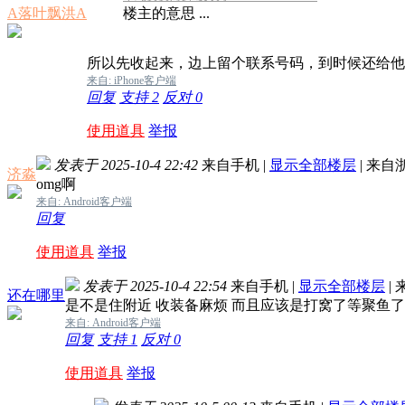
A落叶飘洪A
楼主的意思 ...
所以先收起来，边上留个联系号码，到时候还给他
来自: iPhone客户端
回复
支持
2
反对
0
使用道具
举报
发表于 2025-10-4 22:42
来自手机
|
显示全部楼层
|
来自
济淼
omg啊
来自: Android客户端
回复
使用道具
举报
发表于 2025-10-4 22:54
来自手机
|
显示全部楼层
|
还在哪里
是不是住附近 收装备麻烦 而且应该是打窝了等聚鱼
来自: Android客户端
回复
支持
1
反对
0
使用道具
举报