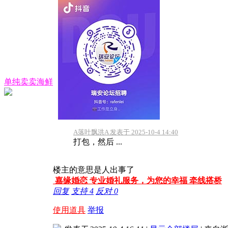
单纯卖卖海鲜
A落叶飘洪A 发表于 2025-10-4 14:40
打包，然后 ...
楼主的意思是人出事了
嘉缘婚恋 专业婚礼服务，为您的幸福 牵线搭桥
回复
支持
4
反对
0
使用道具
举报