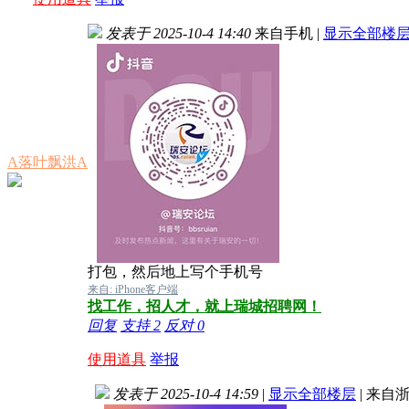
发表于 2025-10-4 14:40
来自手机
|
显示全部楼
A落叶飘洪A
打包，然后地上写个手机号
来自: iPhone客户端
找工作，招人才，就上瑞城招聘网！
回复
支持
2
反对
0
使用道具
举报
发表于 2025-10-4 14:59
|
显示全部楼层
|
来自浙