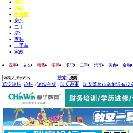
便民
婚恋
手机版
房产
二手
培训
家装
二手车
家政
说事
交友
租售
招聘
求职
二手
汽车
美食
金融
搜索
搜索
瑞安论坛
»
论坛
›
论坛主版
›
瑞安说事
›
瑞安莘塍街道附近有没