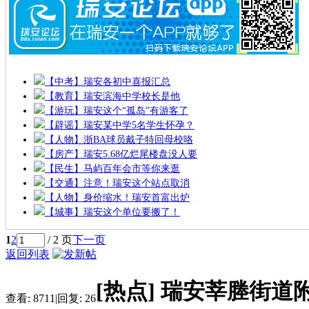
【中考】瑞安各初中喜报汇总
【教育】瑞安滨海中学校长是他
【游玩】瑞安这个“孤岛”有游客了
【辟谣】瑞安某中学5名学生怀孕？
【人物】浙BA球员戴子特回母校咯
【房产】瑞安5.68亿烂尾楼盘没人要
【民生】马屿百年会市等你来逛
【交通】注意！瑞安这个站点取消
【人物】身价缩水！瑞安首富出炉
【城事】瑞安这个单位要搬了！
1
2
/ 2 页
下一页
返回列表
[热点]
瑞安莘塍街道
查看:
8711
|
回复:
26