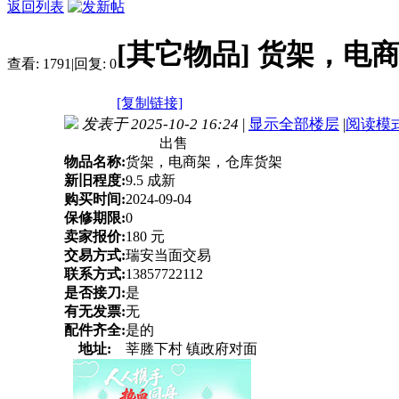
返回列表
[其它物品]
货架，电
查看:
1791
|
回复:
0
[复制链接]
发表于 2025-10-2 16:24
|
显示全部楼层
|
阅读模
出售
物品名称:
货架，电商架，仓库货架
新旧程度:
9.5 成新
购买时间:
2024-09-04
保修期限:
0
卖家报价:
180 元
交易方式:
瑞安当面交易
联系方式:
13857722112
是否接刀:
是
有无发票:
无
配件齐全:
是的
地址:
莘塍下村 镇政府对面