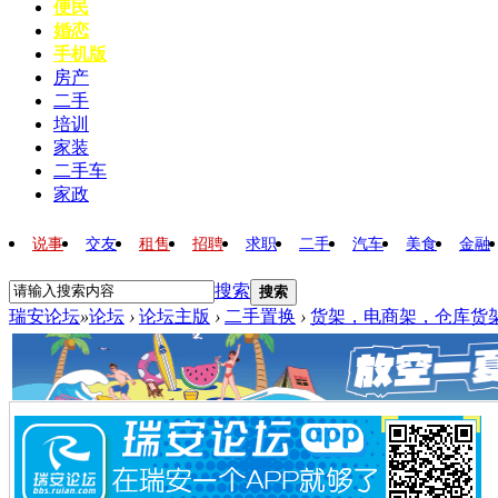
便民
婚恋
手机版
房产
二手
培训
家装
二手车
家政
说事
交友
租售
招聘
求职
二手
汽车
美食
金融
搜索
搜索
瑞安论坛
»
论坛
›
论坛主版
›
二手置换
›
货架，电商架，仓库货