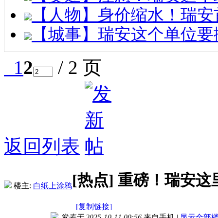
【人物】身价缩水！瑞安
【城事】瑞安这个单位要
1
2
/ 2 页
返回列表
[热点]
重磅！瑞安这
楼主:
白纸上涂鸦
[复制链接]
发表于 2025-10-11 00:56
来自手机
|
显示全部