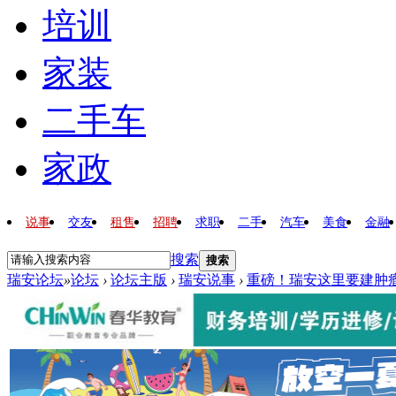
培训
家装
二手车
家政
说事
交友
租售
招聘
求职
二手
汽车
美食
金融
搜索
搜索
瑞安论坛
»
论坛
›
论坛主版
›
瑞安说事
›
重磅！瑞安这里要建肿