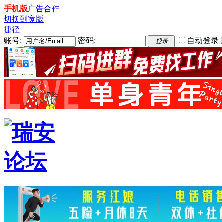
手机版
广告合作
切换到宽版
捷径
账号:
密码:
自动登录
登录