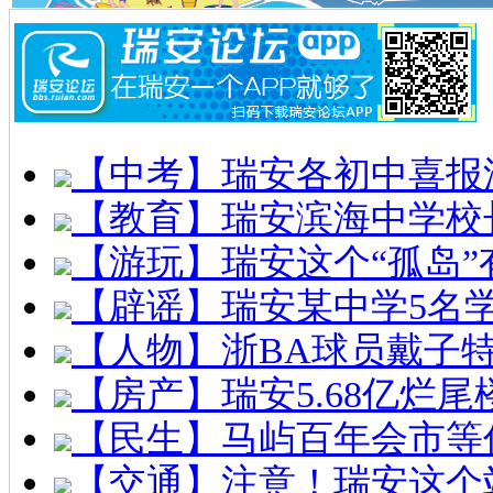
【中考】瑞安各初中喜报
【教育】瑞安滨海中学校
【游玩】瑞安这个“孤岛”
【辟谣】瑞安某中学5名
【人物】浙BA球员戴子
【房产】瑞安5.68亿烂
【民生】马屿百年会市等
【交通】注意！瑞安这个