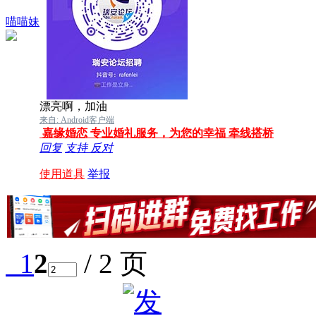
喵喵妹
漂亮啊，加油
来自: Android客户端
嘉缘婚恋 专业婚礼服务，为您的幸福 牵线搭桥
回复
支持
反对
使用道具
举报
1
2
/ 2 页