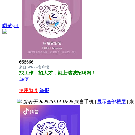
啊敬yc1
666666
来自: iPhone客户端
找工作，招人才，就上瑞城招聘网！
回复
使用道具
举报
发表于 2025-10-14 16:26
来自手机
|
显示全部楼层
|
来