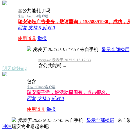
含公共能耗了吗
来自: Android客户端
瑞安论坛广告业务，敬请垂询：15858891930。成功
回复
支持
5
反对
0
使用道具
举报
发表于 2025-9-15 17:37
来自手机
|
显示全部楼层
megawe 发表于 2025-9-15 17:33
含公共能耗 ...
明天你好ing
包含
来自: iPhone客户端
瑞安亲子游，好活动周周有，点击报名。
回复
支持
5
反对
0
使用道具
举报
发表于 2025-9-15 17:45
来自手机
|
显示全部楼层
|
来自
冲冲
瑞安物业卷起来吧