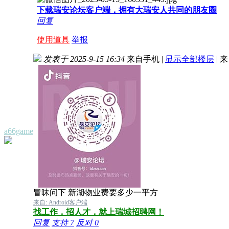
下载瑞安论坛客户端，拥有大瑞安人共同的朋友圈
回复
使用道具
举报
发表于 2025-9-15 16:34
来自手机
|
显示全部楼层
|
来
a66game
冒昧问下 新湖物业费要多少一平方
来自: Android客户端
找工作，招人才，就上瑞城招聘网！
回复
支持
7
反对
0