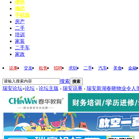
便民
婚恋
手机版
房产
二手
培训
家装
二手车
家政
说事
交友
租售
招聘
求职
二手
汽车
美食
金融
搜索
搜索
瑞安论坛
»
论坛
›
论坛主版
›
瑞安说事
›
瑞安新湖春晓物业令人