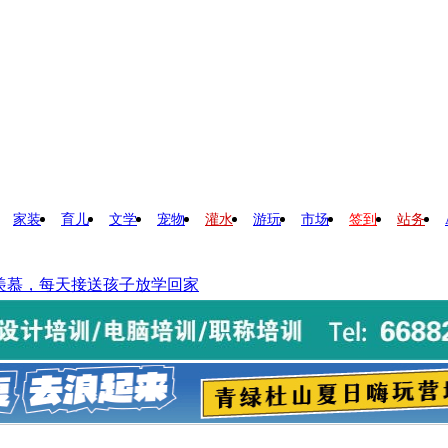
家装
育儿
文学
宠物
灌水
游玩
市场
签到
站务
羡慕，每天接送孩子放学回家