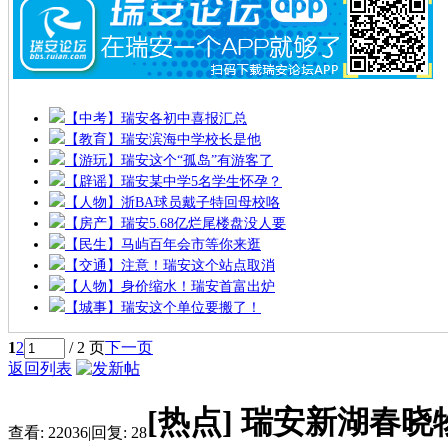
【中考】瑞安各初中喜报汇总
【教育】瑞安滨海中学校长是他
【游玩】瑞安这个“孤岛”有游客了
【辟谣】瑞安某中学5名学生怀孕？
【人物】浙BA球员戴子特回母校咯
【房产】瑞安5.68亿烂尾楼盘没人要
【民生】马屿百年会市等你来逛
【交通】注意！瑞安这个站点取消
【人物】身价缩水！瑞安首富出炉
【城事】瑞安这个单位要搬了！
1
2
/ 2 页
下一页
返回列表
[热点]
瑞安新湖春晓
查看:
22036
|
回复:
28