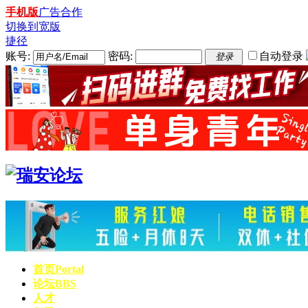
手机版
广告合作
切换到宽版
捷径
账号:
密码:
自动登录
登录
首页
Portal
论坛
BBS
人才