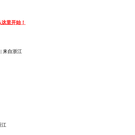
，从这里开始！
|
来自浙江
浙江