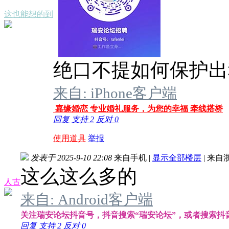
这也能想的到
绝口不提如何保护出
来自: iPhone客户端
嘉缘婚恋 专业婚礼服务，为您的幸福 牵线搭桥
回复
支持
2
反对
0
使用道具
举报
发表于 2025-9-10 22:08
来自手机
|
显示全部楼层
|
来自
这么这么多的
人古
来自: Android客户端
关注瑞安论坛抖音号，抖音搜索“瑞安论坛”，或者搜索抖音号：
回复
支持
2
反对
0