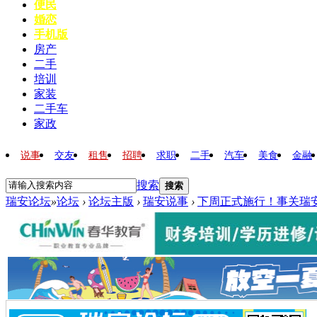
便民
婚恋
手机版
房产
二手
培训
家装
二手车
家政
说事
交友
租售
招聘
求职
二手
汽车
美食
金融
搜索
搜索
瑞安论坛
»
论坛
›
论坛主版
›
瑞安说事
›
下周正式施行！事关瑞