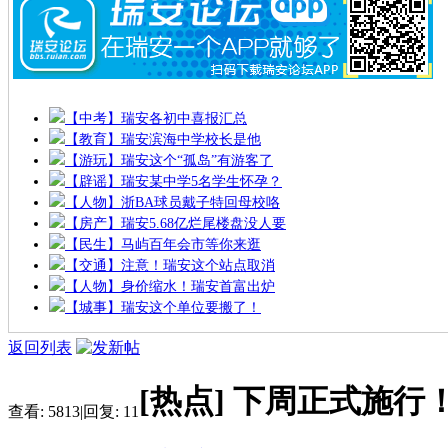
【中考】瑞安各初中喜报汇总
【教育】瑞安滨海中学校长是他
【游玩】瑞安这个“孤岛”有游客了
【辟谣】瑞安某中学5名学生怀孕？
【人物】浙BA球员戴子特回母校咯
【房产】瑞安5.68亿烂尾楼盘没人要
【民生】马屿百年会市等你来逛
【交通】注意！瑞安这个站点取消
【人物】身价缩水！瑞安首富出炉
【城事】瑞安这个单位要搬了！
返回列表
[热点]
下周正式施行
查看:
5813
|
回复:
11