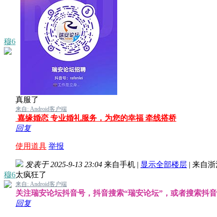
穆6
真服了
来自: Android客户端
嘉缘婚恋 专业婚礼服务，为您的幸福 牵线搭桥
回复
使用道具
举报
发表于 2025-9-13 23:04
来自手机
|
显示全部楼层
|
来自浙
穆6
太疯狂了
来自: Android客户端
关注瑞安论坛抖音号，抖音搜索“瑞安论坛”，或者搜索抖音号：b
回复