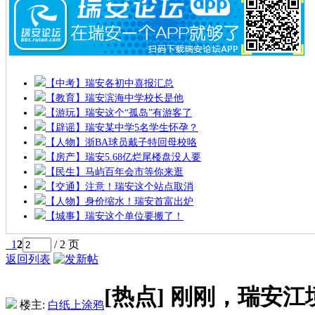
【中考】瑞安各初中喜报汇总
【教育】瑞安滨海中学校长是他
【游玩】瑞安这个“孤岛”有游客了
【辟谣】瑞安某中学5名学生怀孕？
【人物】浙BA球员戴子特回母校咯
【房产】瑞安5.68亿烂尾楼盘没人要
【民生】马屿百年会市等你来逛
【交通】注意！瑞安这个站点取消
【人物】身价缩水！瑞安首富出炉
【城事】瑞安这个单位要搬了！
1
2
/ 2 页
返回列表
[热点]
刚刚，瑞安江境
楼主:
白纸上涂鸦