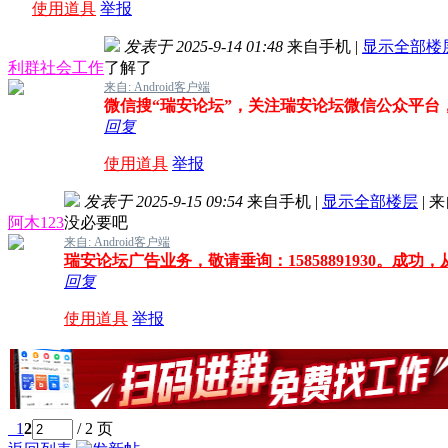
使用道具
举报
发表于 2025-9-14 01:48
来自手机
|
显示全部楼
利群社会工作
了解了
来自: Android客户端
微信搜“瑞安论坛”，关注瑞安论坛微信公众平台
回复
使用道具
举报
发表于 2025-9-15 09:54
来自手机
|
显示全部楼层
|
来
阿木123
没必要吧
来自: Android客户端
瑞安论坛广告业务，敬请垂询：15858891930。成功
回复
使用道具
举报
1
2
/ 2 页