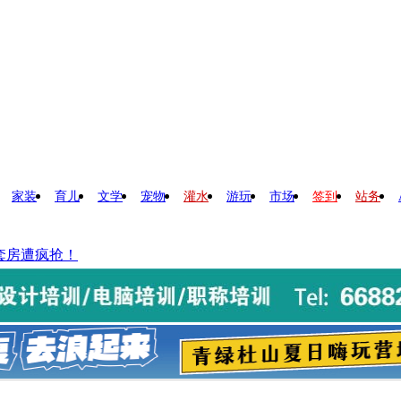
家装
育儿
文学
宠物
灌水
游玩
市场
签到
站务
这套房遭疯抢！