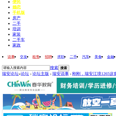
便民
婚恋
手机版
房产
二手
培训
家装
二手车
家政
说事
交友
租售
招聘
求职
二手
汽车
美食
金融
搜索
搜索
瑞安论坛
»
论坛
›
论坛主版
›
瑞安说事
›
刚刚，瑞安江境1265