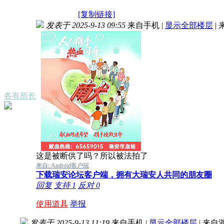
[复制链接]
发表于 2025-9-13 09:55
来自手机
|
显示全部楼层
|
各有所长
这是被断供了吗？所以被法拍了
来自: Android客户端
下载瑞安论坛客户端，拥有大瑞安人共同的朋友圈
回复
支持
1
反对
0
使用道具
举报
发表于 2025-9-13 11:19
来自手机
|
显示全部楼层
|
来自