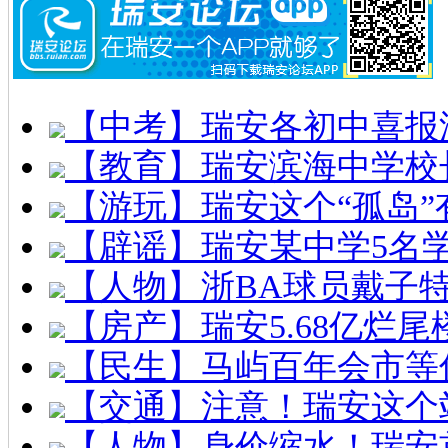
【中考】瑞安各初中喜报
【教育】瑞安滨海中学校
【游玩】瑞安这个“孤岛”
【辟谣】瑞安某中学5名
【人物】浙BA球员戴子
【房产】瑞安5.68亿烂
【民生】马屿百年会市等
【交通】注意！瑞安这个
【人物】身价缩水！瑞安