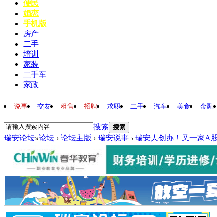
便民
婚恋
手机版
房产
二手
培训
家装
二手车
家政
说事
交友
租售
招聘
求职
二手
汽车
美食
金融
搜索
搜索
瑞安论坛
»
论坛
›
论坛主版
›
瑞安说事
›
瑞安人创办！又一家A