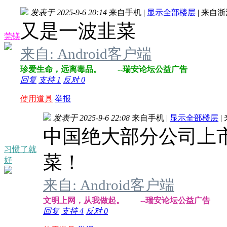
发表于 2025-9-6 20:14
来自手机
|
显示全部楼层
|
来自浙
又是一波韭菜
莞镁
来自: Android客户端
珍爱生命，远离毒品。 --瑞安论坛公益广告
回复
支持
1
反对
0
使用道具
举报
发表于 2025-9-6 22:08
来自手机
|
显示全部楼层
|
中国绝大部分公司上
习惯了就
菜！
好
来自: Android客户端
文明上网，从我做起。 --瑞安论坛公益广告
回复
支持
4
反对
0