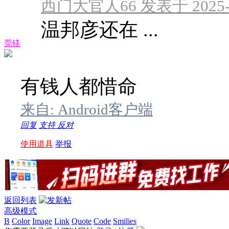
西门大官人66 发表于 2025-9-
温邦彦还在 ...
莞镁
有钱人都惜命
来自: Android客户端
回复
支持
反对
使用道具
举报
返回列表
高级模式
B
Color
Image
Link
Quote
Code
Smilies