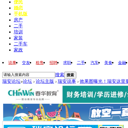
便民
婚恋
手机版
房产
二手
培训
家装
二手车
家政
说事
交友
租售
招聘
求职
二手
汽车
美食
金融
搜索
搜索
瑞安论坛
»
论坛
›
论坛主版
›
瑞安说事
›
效果图曝光！瑞安这里