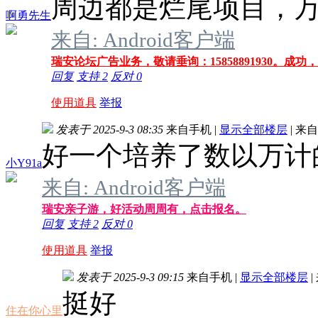
周边都是烂尾项目，
啊勇先生
来自: Android客户端
瑞安论坛广告业务，敬请垂询：15858891930。成
回复
支持
2
反对
0
使用道具
举报
发表于 2025-9-3 08:35
来自手机
|
显示全部楼层
|
来自
好一个培养了数以万计
小Y91a
来自: Android客户端
瑞安亲子游，好活动周周有，点击报名。
回复
支持
2
反对
0
使用道具
举报
发表于 2025-9-3 09:15
来自手机
|
显示全部楼层
|
挺好
住在你心里