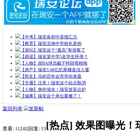
【中考】瑞安各初中喜报汇总
【教育】瑞安滨海中学校长是他
【游玩】瑞安这个“孤岛”有游客了
【辟谣】瑞安某中学5名学生怀孕？
【人物】浙BA球员戴子特回母校咯
【房产】瑞安5.68亿烂尾楼盘没人要
【民生】马屿百年会市等你来逛
【交通】注意！瑞安这个站点取消
【人物】身价缩水！瑞安首富出炉
【城事】瑞安这个单位要搬了！
返回列表
[热点]
效果图曝光！
查看:
11242
|
回复:
13