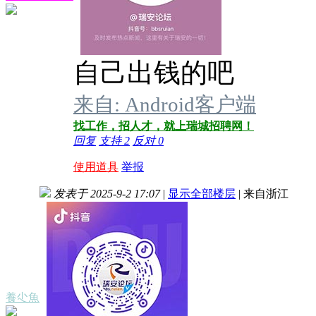
自己出钱的吧
来自: Android客户端
找工作，招人才，就上瑞城招聘网！
回复
支持
2
反对
0
使用道具
举报
发表于 2025-9-2 17:07
|
显示全部楼层
|
来自浙江
養尐魚