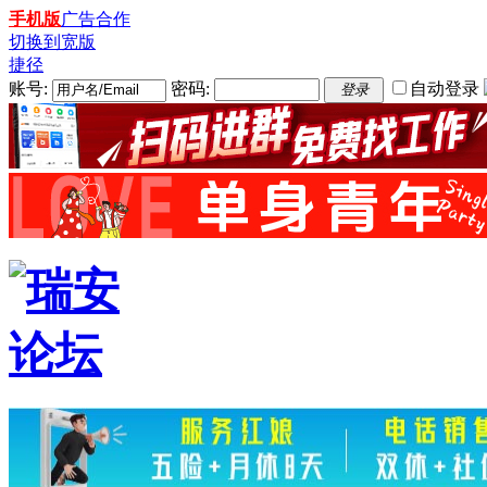
手机版
广告合作
切换到宽版
捷径
账号:
密码:
自动登录
登录