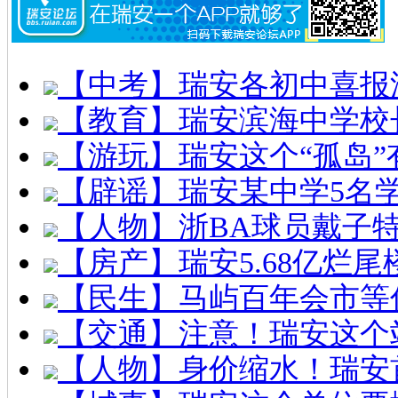
【中考】瑞安各初中喜报
【教育】瑞安滨海中学校
【游玩】瑞安这个“孤岛”
【辟谣】瑞安某中学5名
【人物】浙BA球员戴子
【房产】瑞安5.68亿烂
【民生】马屿百年会市等
【交通】注意！瑞安这个
【人物】身价缩水！瑞安