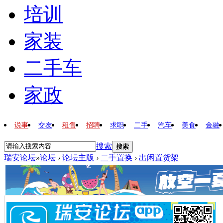
培训
家装
二手车
家政
说事
交友
租售
招聘
求职
二手
汽车
美食
金融
搜索
搜索
瑞安论坛
»
论坛
›
论坛主版
›
二手置换
›
出闲置货架