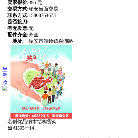
卖家报价:
395 元
交易方式:
瑞安当面交易
联系方式:
15868764673
是否接刀:
有无发票:
无
配件齐全:
齐全
地址:
瑞安市湖岭镇兴湖路
半
壁
妆
名创优品钢木结构货架
如图395一组