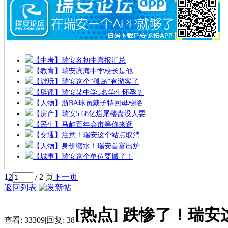
【中考】瑞安各初中喜报汇总
【教育】瑞安滨海中学校长是他
【游玩】瑞安这个“孤岛”有游客了
【辟谣】瑞安某中学5名学生怀孕？
【人物】浙BA球员戴子特回母校咯
【房产】瑞安5.68亿烂尾楼盘没人要
【民生】马屿百年会市等你来逛
【交通】注意！瑞安这个站点取消
【人物】身价缩水！瑞安首富出炉
【城事】瑞安这个单位要搬了！
1
2
/ 2 页
下一页
返回列表
[热点]
跌惨了！瑞安这
查看:
33309
|
回复:
38