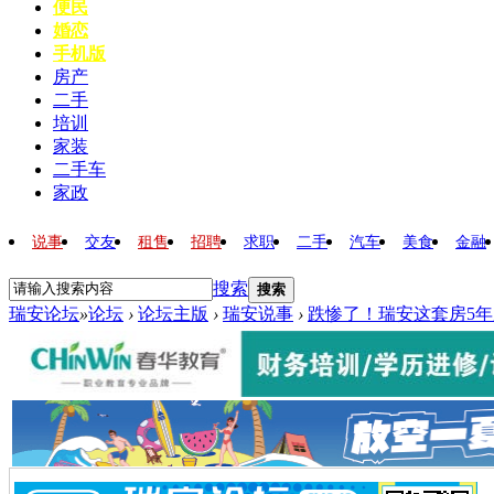
便民
婚恋
手机版
房产
二手
培训
家装
二手车
家政
说事
交友
租售
招聘
求职
二手
汽车
美食
金融
搜索
搜索
瑞安论坛
»
论坛
›
论坛主版
›
瑞安说事
›
跌惨了！瑞安这套房5年