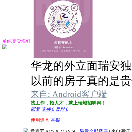
单纯卖卖海鲜
华龙的外立面瑞安独
以前的房子真的是贵
来自: Android客户端
找工作，招人才，就上瑞城招聘网！
回复
支持
6
反对
0
使用道具
举报
发表于 2025-8-21 16:50
|
显示全部楼层
|
来自浙江