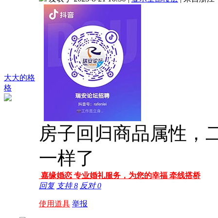
大大的格
格
房子回归商品属性，
一样了
嘉缘婚恋 专业婚礼服务，为您的幸福 牵线搭桥
回复
支持
8
反对
0
使用道具
举报