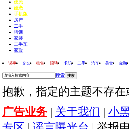
便民
婚恋
手机版
房产
二手
培训
家装
二手车
家政
说事
交友
租售
招聘
求职
二手
汽车
美食
金融
搜索
搜索
抱歉，指定的主题不存在
广告业务
|
关于我们
|
小
专区
|
谣言曝光台
| 举报电