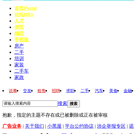
首页
Portal
论坛
BBS
人才
便民
婚恋
手机版
房产
二手
培训
家装
二手车
家政
说事
交友
租售
招聘
求职
二手
汽车
美食
金融
搜索
搜索
抱歉，指定的主题不存在或已被删除或正在被审核
广告业务
|
关于我们
|
小黑屋
|
平台公约协议
|
涉企举报专区
|
谣