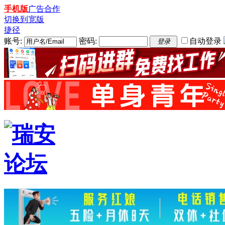
手机版
广告合作
切换到宽版
捷径
账号:
密码:
自动登录
登录