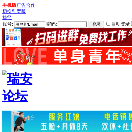
手机版
广告合作
切换到宽版
捷径
账号:
密码:
自动登录
登录