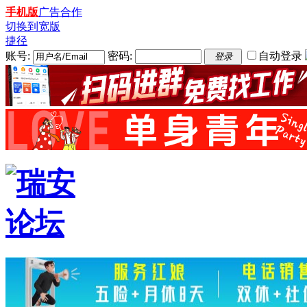
手机版
广告合作
切换到宽版
捷径
账号:
密码:
自动登录
登录