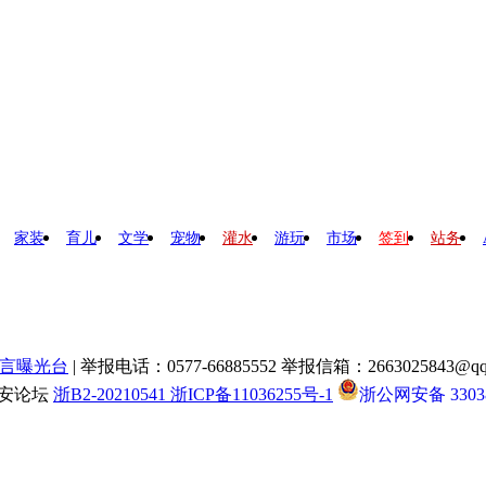
家装
育儿
文学
宠物
灌水
游玩
市场
签到
站务
言曝光台
| 举报电话：0577-66885552 举报信箱：2663025843@qq
瑞安论坛
浙B2-20210541 浙ICP备11036255号-1
浙公网安备 33038