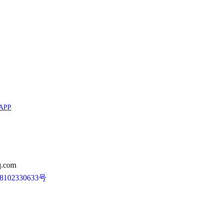
APP
.com
102330633号