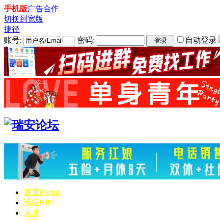
手机版
广告合作
切换到宽版
捷径
账号:
密码:
自动登录
登录
首页
Portal
论坛
BBS
人才