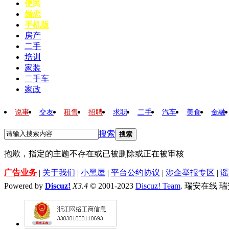
便民
婚恋
手机版
房产
二手
培训
家装
二手车
家政
说事
交友
租售
招聘
求职
二手
汽车
美食
金融
搜索
搜索
抱歉，指定的主题不存在或已被删除或正在被审核
广告业务
|
关于我们
|
小黑屋
|
平台公约协议
|
涉企举报专区
|
谣
Powered by
Discuz!
X3.4
© 2001-2023
Discuz! Team
. 瑞安在线 