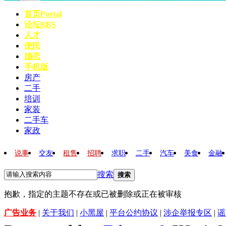
首页
Portal
论坛
BBS
人才
便民
婚恋
手机版
房产
二手
培训
家装
二手车
家政
说事
交友
租售
招聘
求职
二手
汽车
美食
金融
搜索
搜索
抱歉，指定的主题不存在或已被删除或正在被审核
广告业务
|
关于我们
|
小黑屋
|
平台公约协议
|
涉企举报专区
|
谣