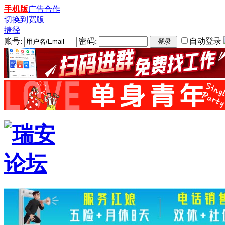
手机版
广告合作
切换到宽版
捷径
账号:
密码:
自动登录
登录