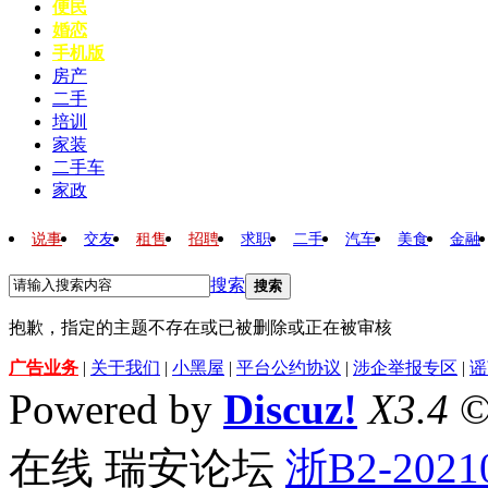
便民
婚恋
手机版
房产
二手
培训
家装
二手车
家政
说事
交友
租售
招聘
求职
二手
汽车
美食
金融
搜索
搜索
抱歉，指定的主题不存在或已被删除或正在被审核
广告业务
|
关于我们
|
小黑屋
|
平台公约协议
|
涉企举报专区
|
谣
Powered by
Discuz!
X3.4
©
在线 瑞安论坛
浙B2-2021