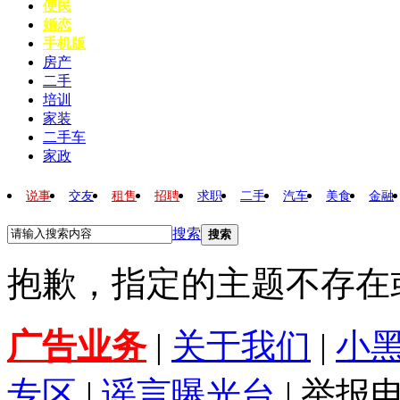
便民
婚恋
手机版
房产
二手
培训
家装
二手车
家政
说事
交友
租售
招聘
求职
二手
汽车
美食
金融
搜索
搜索
抱歉，指定的主题不存在
广告业务
|
关于我们
|
小
专区
|
谣言曝光台
| 举报电