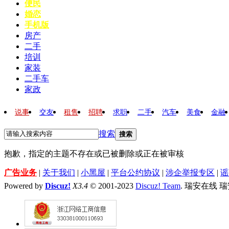
便民
婚恋
手机版
房产
二手
培训
家装
二手车
家政
说事
交友
租售
招聘
求职
二手
汽车
美食
金融
搜索
搜索
抱歉，指定的主题不存在或已被删除或正在被审核
广告业务
|
关于我们
|
小黑屋
|
平台公约协议
|
涉企举报专区
|
谣
Powered by
Discuz!
X3.4
© 2001-2023
Discuz! Team
. 瑞安在线 