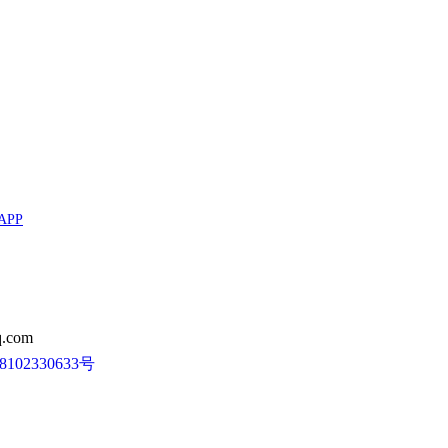
APP
.com
102330633号