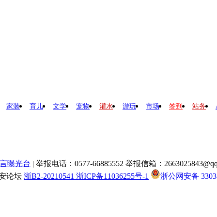
家装
育儿
文学
宠物
灌水
游玩
市场
签到
站务
言曝光台
| 举报电话：0577-66885552 举报信箱：2663025843@qq
瑞安论坛
浙B2-20210541 浙ICP备11036255号-1
浙公网安备 33038