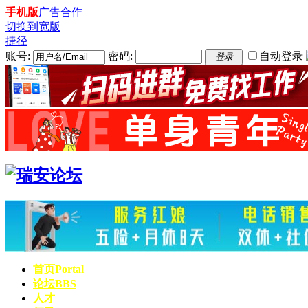
手机版
广告合作
切换到宽版
捷径
账号:
密码:
自动登录
登录
首页
Portal
论坛
BBS
人才