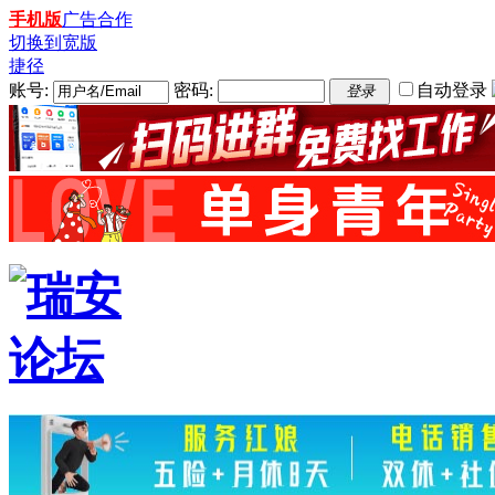
手机版
广告合作
切换到宽版
捷径
账号:
密码:
自动登录
登录