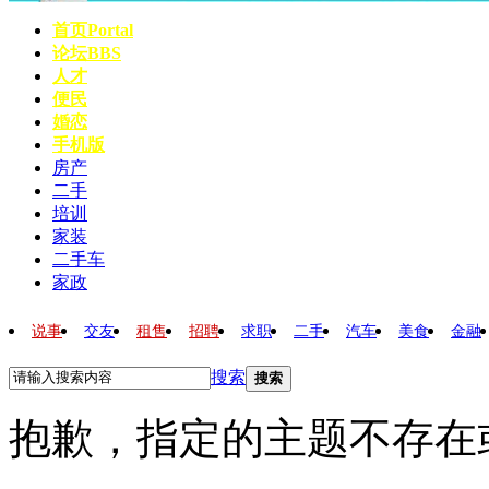
首页
Portal
论坛
BBS
人才
便民
婚恋
手机版
房产
二手
培训
家装
二手车
家政
说事
交友
租售
招聘
求职
二手
汽车
美食
金融
搜索
搜索
抱歉，指定的主题不存在