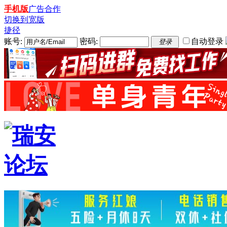
手机版
广告合作
切换到宽版
捷径
账号:
密码:
自动登录
登录