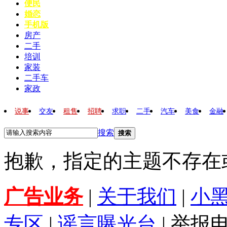
便民
婚恋
手机版
房产
二手
培训
家装
二手车
家政
说事
交友
租售
招聘
求职
二手
汽车
美食
金融
搜索
搜索
抱歉，指定的主题不存在
广告业务
|
关于我们
|
小
专区
|
谣言曝光台
| 举报电