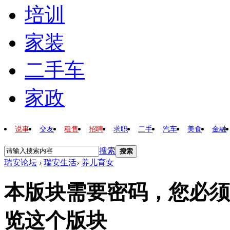
培训
家装
二手车
家政
说事
交友
租售
招聘
求职
二手
汽车
美食
金融
搜索
搜索
瑞安论坛
›
瑞安生活
›
养儿育女
本版块需要密码，您必须
览这个版块