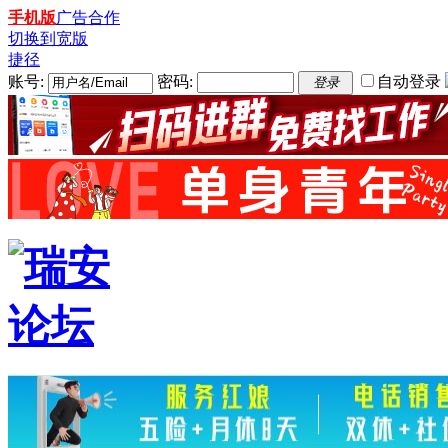
手机版
广告合作
切换到宽版
捷径
账号:
密码:
自动登录
登录