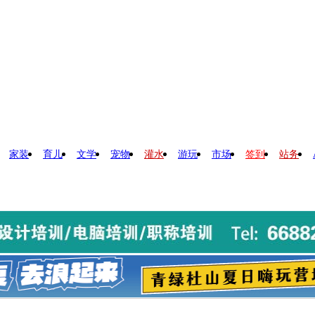
家装
育儿
文学
宠物
灌水
游玩
市场
签到
站务