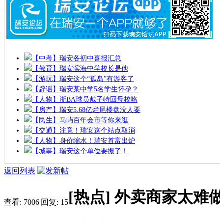
【中考】瑞安各初中喜报汇总
【教育】瑞安滨海中学校长是他
【游玩】瑞安这个“孤岛”有游客了
【辟谣】瑞安某中学5名学生怀孕？
【人物】浙BA球员戴子特回母校咯
【房产】瑞安5.68亿烂尾楼盘没人要
【民生】马屿百年会市等你来逛
【交通】注意！瑞安这个站点取消
【人物】身价缩水！瑞安首富出炉
【城事】瑞安这个单位要搬了！
返回列表
[热点]
外卖商家太难
查看:
7006
|
回复:
15