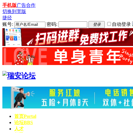
手机版
广告合作
切换到宽版
捷径
账号:
密码:
自动登录
登录
首页
Portal
论坛
BBS
人才