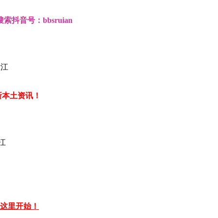
音号：bbsruian
江
新本土资讯！
江
从这里开始！