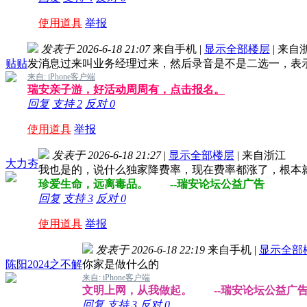
使用道具
举报
发表于 2026-6-18 21:07
来自手机
|
显示全部楼层
|
来自
贴贴
发消息过来叫业务经理过来，然后录音是不是二选一，表
来自: iPhone客户端
瑞安亲子游，好活动周周有，点击报名。
回复
支持
2
反对
0
使用道具
举报
发表于 2026-6-18 21:27
|
显示全部楼层
|
来自浙江
大力夯
我也是的，说什么独家降费率，现在费率都涨了，根本
珍爱生命，远离毒品。 --瑞安论坛公益广告
回复
支持
3
反对
0
使用道具
举报
发表于 2026-6-18 22:19
来自手机
|
显示全部
陈阳2024之不解
你家是做什么的
来自: iPhone客户端
文明上网，从我做起。 --瑞安论坛公益广
回复
支持
3
反对
0