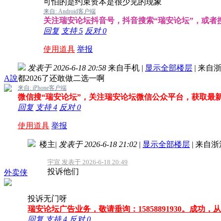
可怕的是约束资本是很少见的现象
来自: Android客户端
关注瑞安论坛抖音号，抖音搜索“瑞安论坛”，或者搜索抖
回复
支持
5
反对
0
使用道具
举报
发表于 2026-6-18 20:58
来自手机
|
显示全部楼层
|
来自浙
A說
都2026了还敢做二选一啊
来自: iPhone客户端
微信搜“瑞安论坛”，关注瑞安论坛微信公众平台，获取最
回复
支持
4
反对
0
使用道具
举报
楼主
|
发表于 2026-6-18 21:02
|
显示全部楼层
|
来自浙
宇宣 发表于 2026-6-18 20:49
投诉他们
外卖侠
投诉无门呀
瑞安论坛广告业务，敬请垂询：15858891930。成功，
回复
支持
4
反对
0