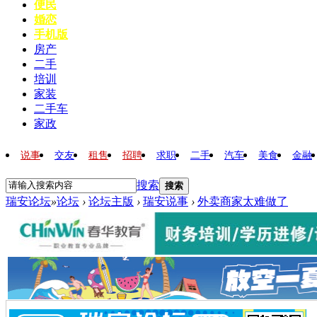
便民
婚恋
手机版
房产
二手
培训
家装
二手车
家政
说事
交友
租售
招聘
求职
二手
汽车
美食
金融
搜索
搜索
瑞安论坛
»
论坛
›
论坛主版
›
瑞安说事
›
外卖商家太难做了