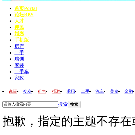
首页
Portal
论坛
BBS
人才
便民
婚恋
手机版
房产
二手
培训
家装
二手车
家政
说事
交友
租售
招聘
求职
二手
汽车
美食
金融
搜索
搜索
抱歉，指定的主题不存在