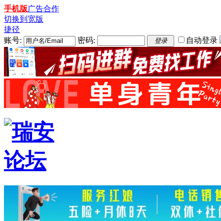
手机版
广告合作
切换到宽版
捷径
账号:
密码:
自动登录
登录