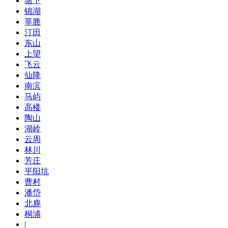
塘下
锦湖
莘塍
汀田
东山
上望
飞云
仙降
南滨
马屿
高楼
陶山
湖岭
云周
林川
芳庄
平阳坑
曹村
潘岱
北麂
桐浦
|