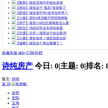
【教育】瑞安滨海中学校长是他
【游玩】瑞安这个“孤岛”有游客了
【辟谣】瑞安某中学5名学生怀孕？
【人物】浙BA球员戴子特回母校咯
【房产】瑞安5.68亿烂尾楼盘没人要
【民生】马屿百年会市等你来逛
【交通】注意！瑞安这个站点取消
【人物】身价缩水！瑞安首富出炉
【城事】瑞安这个单位要搬了！
收藏本版
(
65
)
|
订阅
|
存档
诗纯房产
今日:
0
|
主题:
0
|
排名:
版主:
诗纯
返 回
全部
安阳
玉海