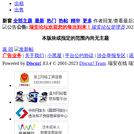
出租
出售
新窗
全部主题
最新
热门
热帖
精华
更多
作者
回复/查看
最后
公告:
瑞安论坛欢迎您的每次到来！
瑞安论坛管理员
202
本版块或指定的范围内尚无主题
返 回
广告业务
|
关于我们
|
小黑屋
|
平台公约协议
|
涉企举报专区
|
谣
Powered by
Discuz!
X3.4
© 2001-2023
Discuz! Team
. 瑞安在线 