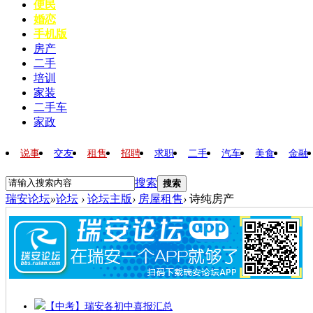
便民
婚恋
手机版
房产
二手
培训
家装
二手车
家政
说事
交友
租售
招聘
求职
二手
汽车
美食
金融
搜索
搜索
瑞安论坛
»
论坛
›
论坛主版
›
房屋租售
›
诗纯房产
【中考】瑞安各初中喜报汇总