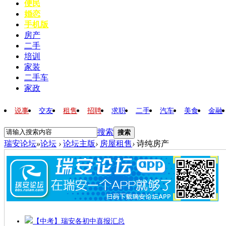
便民
婚恋
手机版
房产
二手
培训
家装
二手车
家政
说事
交友
租售
招聘
求职
二手
汽车
美食
金融
搜索
搜索
瑞安论坛
»
论坛
›
论坛主版
›
房屋租售
›
诗纯房产
【中考】瑞安各初中喜报汇总