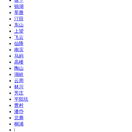
塘下
锦湖
莘塍
汀田
东山
上望
飞云
仙降
南滨
马屿
高楼
陶山
湖岭
云周
林川
芳庄
平阳坑
曹村
潘岱
北麂
桐浦
|