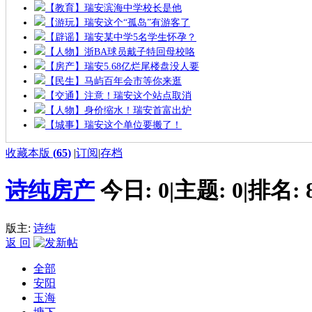
【教育】瑞安滨海中学校长是他
【游玩】瑞安这个“孤岛”有游客了
【辟谣】瑞安某中学5名学生怀孕？
【人物】浙BA球员戴子特回母校咯
【房产】瑞安5.68亿烂尾楼盘没人要
【民生】马屿百年会市等你来逛
【交通】注意！瑞安这个站点取消
【人物】身价缩水！瑞安首富出炉
【城事】瑞安这个单位要搬了！
收藏本版
(
65
)
|
订阅
|
存档
诗纯房产
今日:
0
|
主题:
0
|
排名:
版主:
诗纯
返 回
全部
安阳
玉海