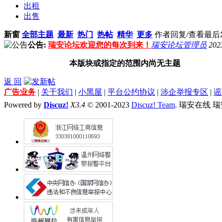
出租
出售
新窗
全部主题
最新
热门
热帖
精华
更多
作者
回复/查看
最后
公告:
瑞安论坛欢迎您的每次到来！
瑞安论坛管理员
202
本版块或指定的范围内尚无主题
返 回
广告业务
|
关于我们
|
小黑屋
|
平台公约协议
|
涉企举报专区
|
谣
Powered by
Discuz!
X3.4
© 2001-2023
Discuz! Team
. 瑞安在线 