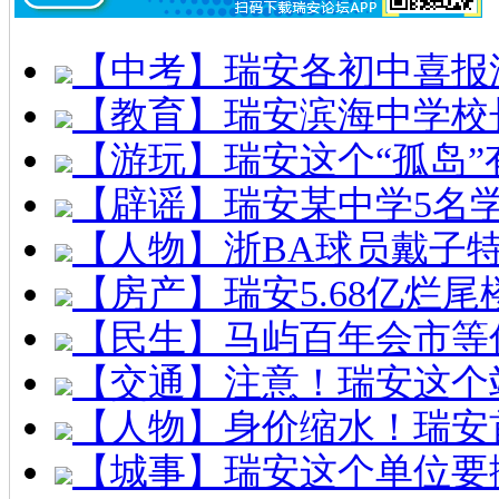
【中考】瑞安各初中喜报
【教育】瑞安滨海中学校
【游玩】瑞安这个“孤岛”
【辟谣】瑞安某中学5名
【人物】浙BA球员戴子
【房产】瑞安5.68亿烂
【民生】马屿百年会市等
【交通】注意！瑞安这个
【人物】身价缩水！瑞安
【城事】瑞安这个单位要