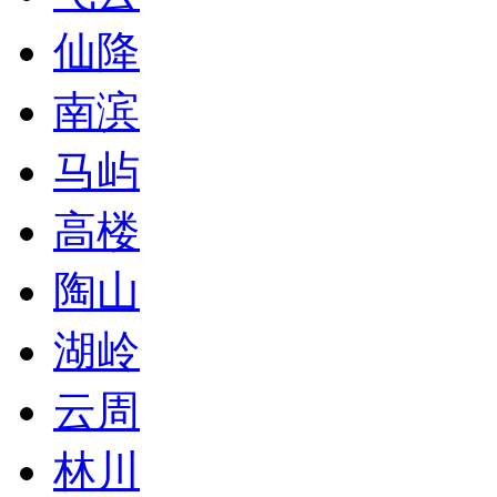
仙降
南滨
马屿
高楼
陶山
湖岭
云周
林川