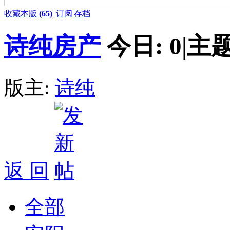
收藏本版
(
65
)
|
订阅
|
存档
诗纯房产
今日:
0
|
主题
版主:
诗纯
返 回
全部