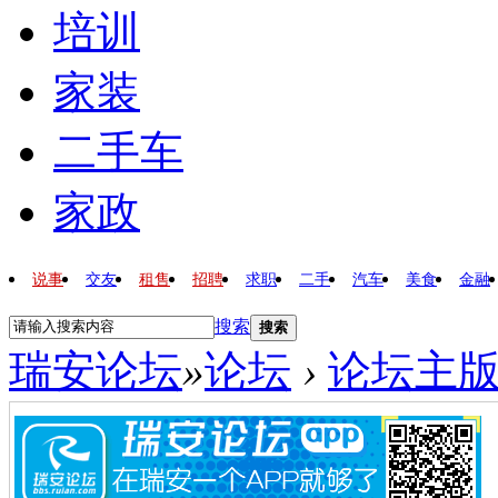
培训
家装
二手车
家政
说事
交友
租售
招聘
求职
二手
汽车
美食
金融
搜索
搜索
瑞安论坛
»
论坛
›
论坛主