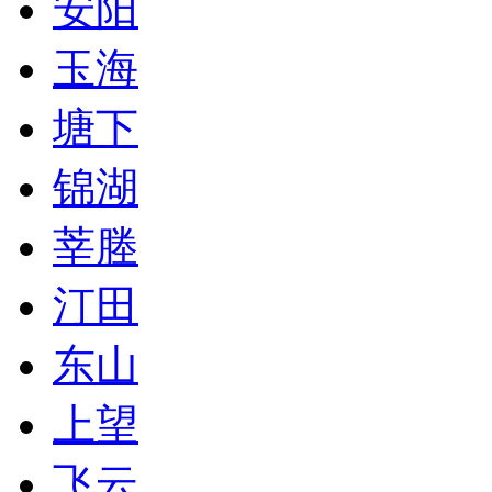
安阳
玉海
塘下
锦湖
莘塍
汀田
东山
上望
飞云