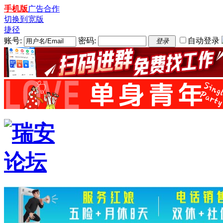
手机版
广告合作
切换到宽版
捷径
账号:
密码:
自动登录
登录