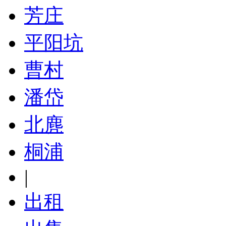
芳庄
平阳坑
曹村
潘岱
北麂
桐浦
|
出租