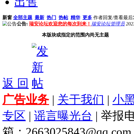
出售
新窗
全部主题
最新
热门
热帖
精华
更多
作者
回复/查看
最后
公告:
瑞安论坛欢迎您的每次到来！
瑞安论坛管理员
202
本版块或指定的范围内尚无主题
返 回
广告业务
|
关于我们
|
小
专区
|
谣言曝光台
| 举报电
箱：2663025843@qq.com