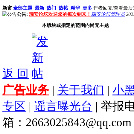
新窗
全部主题
最新
热门
热帖
精华
更多
作者
回复/查看
最后
公告:
瑞安论坛欢迎您的每次到来！
瑞安论坛管理员
202
本版块或指定的范围内尚无主题
返 回
广告业务
|
关于我们
|
小
专区
|
谣言曝光台
| 举报电
箱：2663025843@qq.com