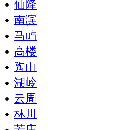
仙降
南滨
马屿
高楼
陶山
湖岭
云周
林川
芳庄