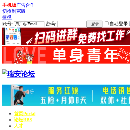
手机版
广告合作
切换到宽版
捷径
账号:
密码:
自动登录
登录
首页
Portal
论坛
BBS
人才