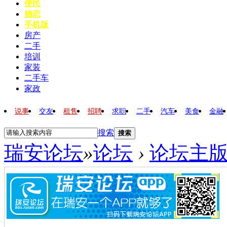
便民
婚恋
手机版
房产
二手
培训
家装
二手车
家政
说事
交友
租售
招聘
求职
二手
汽车
美食
金融
搜索
搜索
瑞安论坛
»
论坛
›
论坛主