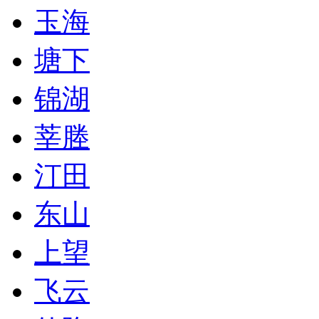
玉海
塘下
锦湖
莘塍
汀田
东山
上望
飞云