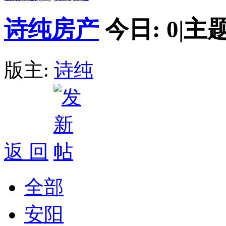
诗纯房产
今日:
0
|
主题
版主:
诗纯
返 回
全部
安阳