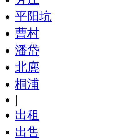
平阳坑
曹村
潘岱
北麂
桐浦
|
出租
出售