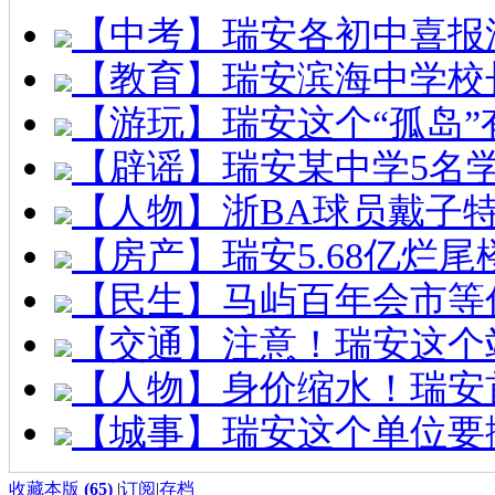
【中考】瑞安各初中喜报
【教育】瑞安滨海中学校
【游玩】瑞安这个“孤岛”
【辟谣】瑞安某中学5名
【人物】浙BA球员戴子
【房产】瑞安5.68亿烂
【民生】马屿百年会市等
【交通】注意！瑞安这个
【人物】身价缩水！瑞安
【城事】瑞安这个单位要
收藏本版
(
65
)
|
订阅
|
存档