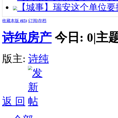
【城事】瑞安这个单位要
收藏本版
(
65
)
|
订阅
|
存档
诗纯房产
今日:
0
|
主题
版主:
诗纯
返 回