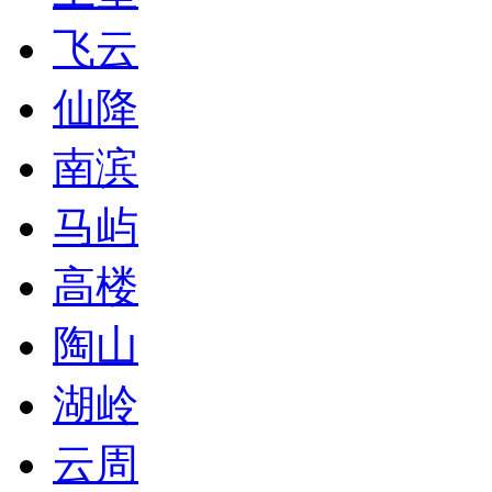
飞云
仙降
南滨
马屿
高楼
陶山
湖岭
云周