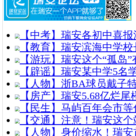
【中考】瑞安各初中喜报
【教育】瑞安滨海中学校
【游玩】瑞安这个“孤岛”
【辟谣】瑞安某中学5名
【人物】浙BA球员戴子
【房产】瑞安5.68亿烂
【民生】马屿百年会市等
【交通】注意！瑞安这个
【人物】身价缩水！瑞安