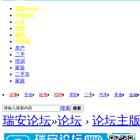
首页
Portal
论坛
BBS
人才
便民
婚恋
手机版
房产
二手
培训
家装
二手车
家政
说事
交友
租售
招聘
求职
二手
汽车
美食
金融
搜索
搜索
瑞安论坛
»
论坛
›
论坛主