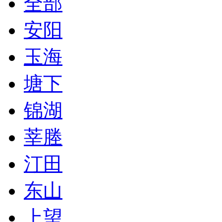
全部
安阳
玉海
塘下
锦湖
莘塍
汀田
东山
上望