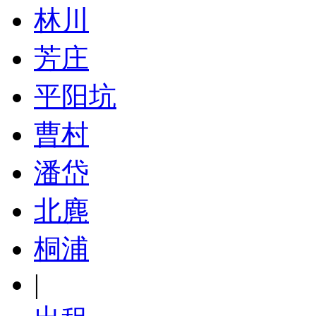
林川
芳庄
平阳坑
曹村
潘岱
北麂
桐浦
|