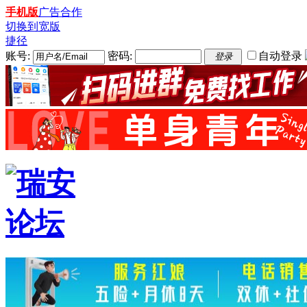
手机版
广告合作
切换到宽版
捷径
账号:
密码:
自动登录
登录