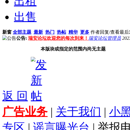
出租
出售
新窗
全部主题
最新
热门
热帖
精华
更多
作者
回复/查看
最后
公告:
瑞安论坛欢迎您的每次到来！
瑞安论坛管理员
202
本版块或指定的范围内尚无主题
返 回
广告业务
|
关于我们
|
小
专区
|
谣言曝光台
| 举报电