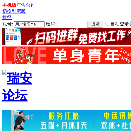
手机版
广告合作
切换到宽版
捷径
账号:
密码:
自动登录
登录