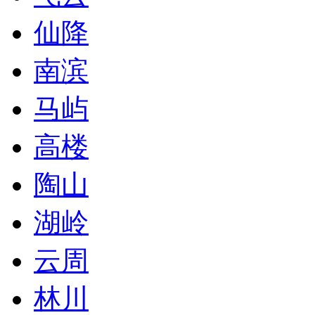
仙降
南滨
马屿
高楼
陶山
湖岭
云周
林川