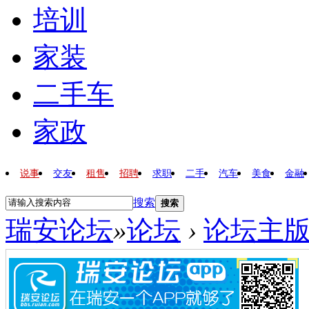
培训
家装
二手车
家政
说事
交友
租售
招聘
求职
二手
汽车
美食
金融
搜索
搜索
瑞安论坛
»
论坛
›
论坛主