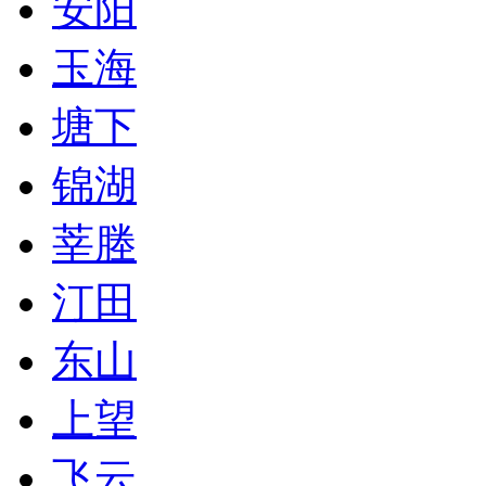
安阳
玉海
塘下
锦湖
莘塍
汀田
东山
上望
飞云