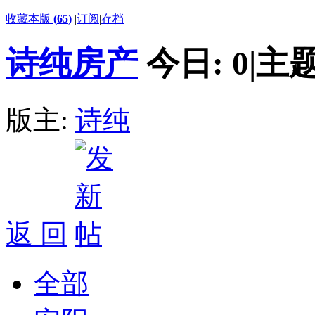
收藏本版
(
65
)
|
订阅
|
存档
诗纯房产
今日:
0
|
主题
版主:
诗纯
返 回
全部