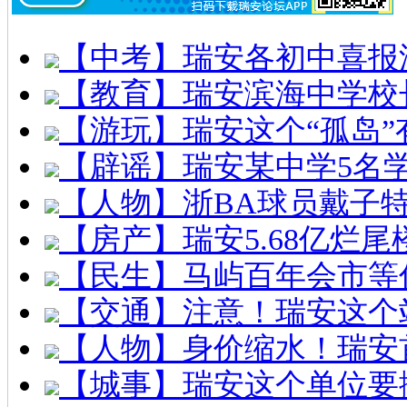
【中考】瑞安各初中喜报
【教育】瑞安滨海中学校
【游玩】瑞安这个“孤岛”
【辟谣】瑞安某中学5名
【人物】浙BA球员戴子
【房产】瑞安5.68亿烂
【民生】马屿百年会市等
【交通】注意！瑞安这个
【人物】身价缩水！瑞安
【城事】瑞安这个单位要