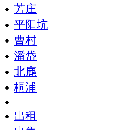
芳庄
平阳坑
曹村
潘岱
北麂
桐浦
|
出租