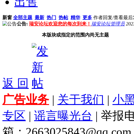
出售
新窗
全部主题
最新
热门
热帖
精华
更多
作者
回复/查看
最后
公告:
瑞安论坛欢迎您的每次到来！
瑞安论坛管理员
202
本版块或指定的范围内尚无主题
返 回
广告业务
|
关于我们
|
小
专区
|
谣言曝光台
| 举报电
箱：2663025843@qq.com