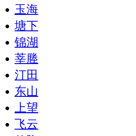
玉海
塘下
锦湖
莘塍
汀田
东山
上望
飞云