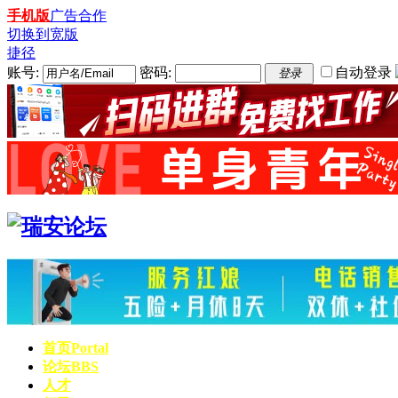
手机版
广告合作
切换到宽版
捷径
账号:
密码:
自动登录
登录
首页
Portal
论坛
BBS
人才