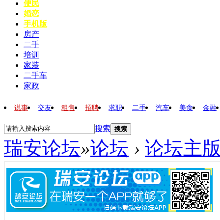
便民
婚恋
手机版
房产
二手
培训
家装
二手车
家政
说事
交友
租售
招聘
求职
二手
汽车
美食
金融
搜索
搜索
瑞安论坛
»
论坛
›
论坛主