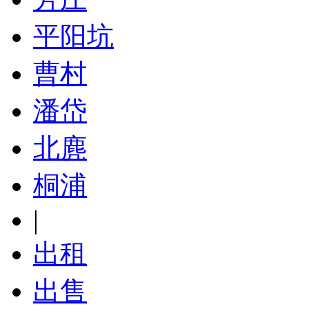
平阳坑
曹村
潘岱
北麂
桐浦
|
出租
出售