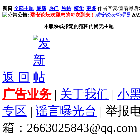
新窗
全部主题
最新
热门
热帖
精华
更多
作者
回复/查看
最后
公告:
瑞安论坛欢迎您的每次到来！
瑞安论坛管理员
202
本版块或指定的范围内尚无主题
返 回
广告业务
|
关于我们
|
小
专区
|
谣言曝光台
| 举报电
箱：2663025843@qq.com