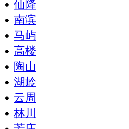
仙降
南滨
马屿
高楼
陶山
湖岭
云周
林川
芳庄