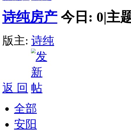
诗纯房产
今日:
0
|
主题
版主:
诗纯
返 回
全部
安阳