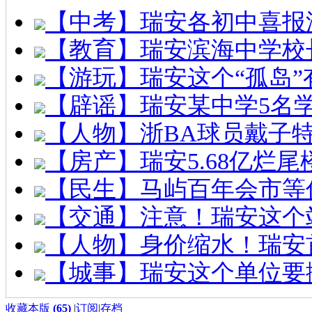
【中考】瑞安各初中喜报
【教育】瑞安滨海中学校
【游玩】瑞安这个“孤岛”
【辟谣】瑞安某中学5名
【人物】浙BA球员戴子
【房产】瑞安5.68亿烂
【民生】马屿百年会市等
【交通】注意！瑞安这个
【人物】身价缩水！瑞安
【城事】瑞安这个单位要
收藏本版
(
65
)
|
订阅
|
存档